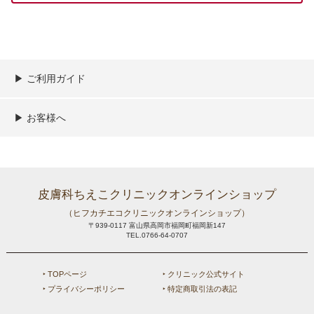
▶︎ ご利用ガイド
ご利用ガイド
決済／配送／送料について
取り扱い商品一覧
顧客情報の取扱について
特定商取引法の表記
▶︎ お客様へ
新規会員登録
MYページ
買い物カゴ
よくあるご質問
メールが届かないお客様へ
お問い合わせ
皮膚科ちえこクリニックオンラインショップ
（ヒフカチエコクリニックオンラインショップ）
〒939-0117 富山県高岡市福岡町福岡新147
TEL.0766-64-0707
‣ TOPページ
‣ クリニック公式サイト
‣ プライバシーポリシー
‣ 特定商取引法の表記