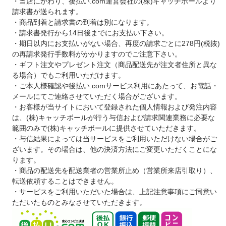
・当店にかわり、後払い.com運営会社の(株)キャッチボールより
請求書が送られます。
・商品到着と請求書の到着は別になります。
・請求書発行から14日後までにお支払い下さい。
・期日以内にお支払いがない場合、再度の請求ごとに278円(税抜)
の再請求発行手数料がかかりますのでご注意下さい。
・ギフト注文やプレゼント注文（商品配送先が注文者住所と異な
る場合）でもご利用いただけます。
・ご本人様確認や後払い.comサービス利用にあたって、お電話・
メールにてご連絡させていただく場合がございます。
・お客様が当サイトにおいて登録された個人情報および発注内容
は、(株)キャッチボールが行う与信および請求関連業務に必要な
範囲のみで(株)キャッチボールに提供させていただきます。
・与信結果によっては当サービスをご利用いただけない場合がご
ざいます。その場合は、他の決済方法にご変更いただくことにな
ります。
・商品の配送先を配送業者の営業所止め（営業所来店引取り）、
転送依頼することはできません。
・サービスをご利用いただいた場合は、上記注意事項にご同意い
ただいたものとみなさせていただきます。