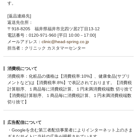
す。
[返品連絡先]
返送先住所：
〒918-8205 福井県福井市北四ツ居2丁目13-12
電話番号：0120-971-960 [平日 10:00－17:00]
メールアドレス：
clinic@head-spring.co.jp
担当者：クリニック カスタマーセンター
消費税について
消費税率：化粧品の価格は【消費税率:10%】、健康食品(サプリ
メントなど)は【消費税率:8%】で表記されております。【消費税
計算順序、１商品毎に消費税計算、１円未満消費税端数 切り捨て
【消費税計算順序、１商品毎に消費税計算、１円未満消費税端数
切り捨て】
広告配信について
・Googleを含む第三者配信事業者によりインターネット上のさま
ざまなサイトに当社の広告が掲載されています。