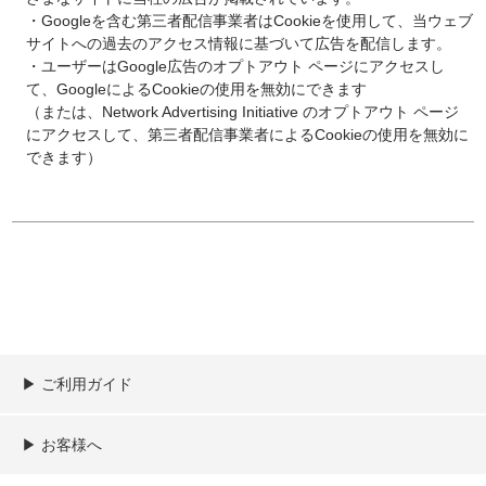
・Googleを含む第三者配信事業者はCookieを使用して、当ウェブ
サイトへの過去のアクセス情報に基づいて広告を配信します。
・ユーザーはGoogle広告のオプトアウト ページにアクセスし
て、GoogleによるCookieの使用を無効にできます
（または、Network Advertising Initiative のオプトアウト ページ
にアクセスして、第三者配信事業者によるCookieの使用を無効に
できます）
▶︎ ご利用ガイド
ご利用ガイド
決済／配送／送料について
取り扱い商品一覧
顧客情報の取扱について
特定商取引法の表記
▶︎ お客様へ