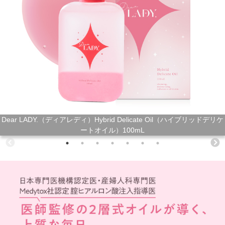
Dear LADY.（ディアレディ）Hybrid Delicate Oil（ハイブリッドデリケ
ートオイル）100mL