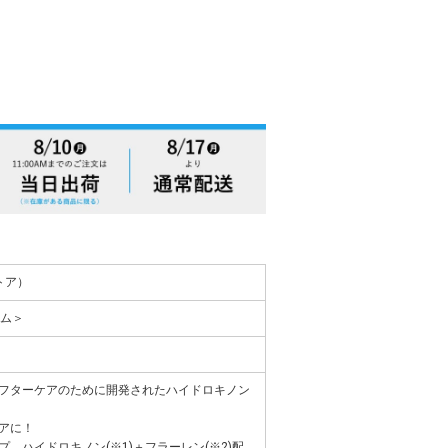
ストア）
ーム＞
フターケアのために開発されたハイドロキノン
アに！
 ハイドロキノン(※1)＋フラーレン(※2)配