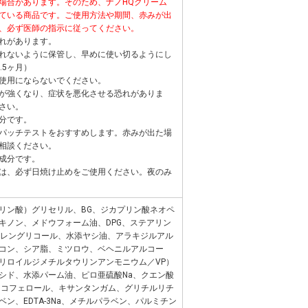
場合があります。そのため、ナノHQクリーム
ている商品です。ご使用方法や期間、赤みが出
、必ず医師の指示に従ってください。
れがあります。
れないように保管し、早めに使い切るようにし
.5ヶ月）
使用にならないでください。
が強くなり、症状を悪化させる恐れがありま
さい。
分です。
パッチテストをおすすめします。赤みが出た場
相談ください。
成分です。
は、必ず日焼け止めをご使用ください。夜のみ
リン酸）グリセリル、BG、ジカプリン酸ネオペ
キノン、メドウフォーム油、DPG、ステアリン
チレングリコール、水添ヤシ油、アラキジルアル
コン、シア脂、ミツロウ、ベヘニルアルコー
リロイルジメチルタウリンアンモニウム／VP）
シド、水添パーム油、ピロ亜硫酸Na、クエン酸
トコフェロール、キサンタンガム、グリチルリチ
ベン、EDTA-3Na、メチルパラベン、パルミチン