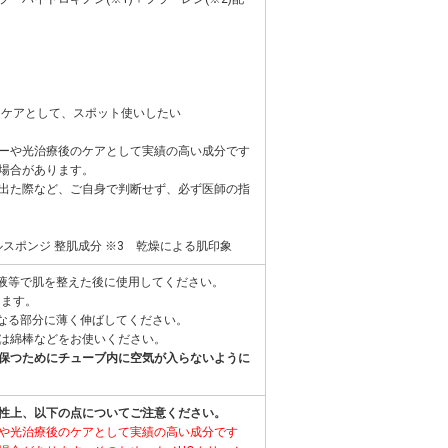
)ケアとして、スポット使いしたい
ーや光治療後のケアとして実績の高い成分です
場合があります。
出た際など、ご自身で判断せず、必ず医師の指
ルスポンジ 整肌成分 ※3 乾燥による肌印象
容液等で肌を整えた後に使用してください。
します。
になる部分に薄く伸ばしてください。
は綿棒などをお使いください。
保つためにチューブ内に空気が入らないように
性上、以下の点についてご注意ください。
や光治療後のケアとして実績の高い成分です