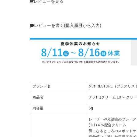
レビューを見る
レビューを書く(購入履歴から入力)
ブランド名
plus RESTORE（プラスリ
商品名
ナノHQクリーム EX ＜クリ
内容量
5g
レーザーや光治療のプレ・ア
(※1)４％配合クリーム
気になるところのスポットケ
部分使いに適した高濃度タイプ