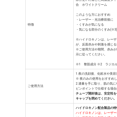
合 ホワイトクリーム
このような方におすすめ:
・レーザー・光治療前後に
特徴
・くすみが気になる
・気になる部分のくすみ(※3
※ハイドロキノンは、レーザ
が、反面赤みや刺激を感じる
※ご使用方法や期間、赤みが
示に従ってください。
※1 整肌成分 ※2 ラジカ
1.夜の洗顔後、化粧水や美
※ 夜のみの使用をおすすめ
2.適量を手に取り、肌の気
ご使用方法
ピンポイントで仕様する場合
チューブ開封後は、安定性を
キャップを閉めてください。
ハイドロキノン配合製品の特
ハイドロキノンは、レーザー