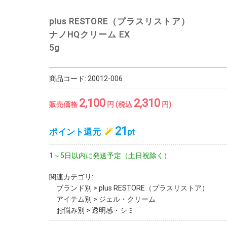
plus RESTORE（プラスリストア）
ナノHQクリーム EX
5g
商品コード:
20012-006
2,100
2,310
販売価格
円 (税込
円)
21
ポイント還元
pt
1～5日以内に発送予定（土日祝除く）
関連カテゴリ:
ブランド別
>
plus RESTORE（プラスリストア）
アイテム別
>
ジェル・クリーム
お悩み別
>
透明感・シミ