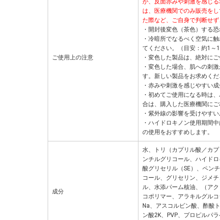
が、反面赤みや刺激を感じる
は、医療機関でのみ販売をし
た際など、ご自身で判断せず
・開封後変色（茶色）する恐
・冷暗所でなるべく空気に触
てください。（目安：約1～1
ご使用上の注意
・変色した製品は、絶対にご
・変色した場合、肌への刺激
す。新しい製品をお求めくだ
・赤みや刺激を感じやすい成
・初めてご使用になる時は、
合は、購入した医療機関にご
・紫外線の影響を受けやすい
・ハイドロキノン使用期間中
の使用をおすすめします。
水、トリ（カプリル酸／カプ
ンチルグリコール、ハイドロ
酸グリセリル（SE）、ペン
コール、グリセリン、ジメチ
ル、水添パーム核油、（アク
成分
コポリマー、アラキルグルコ
Na、アスコルビン酸、酢酸
ン酸2K、PVP、プロピルパラ