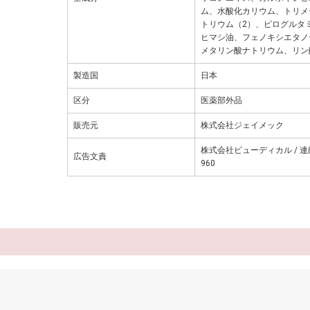
ム、水酸化カリウム、トリメ
トリウム（2）、ピログルタ
ヒマシ油、フェノキシエタノ
メタリン酸ナトリウム、リン
製造国
日本
区分
医薬部外品
販売元
株式会社ジェイメック
株式会社ビューディカル / 連絡
広告文責
960