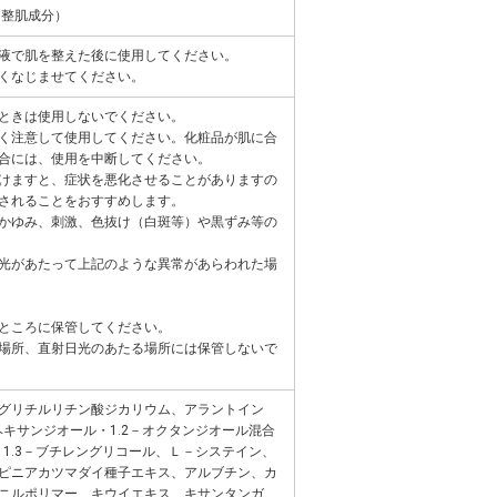
（整肌成分）
液で肌を整えた後に使用してください。
くなじませてください。
ときは使用しないでください。
く注意して使用してください。化粧品が肌に合
合には、使用を中断してください。
けますと、症状を悪化させることがありますの
されることをおすすめします。
かゆみ、刺激、色抜け（白斑等）や黒ずみ等の
光があたって上記のような異常があらわれた場
ところに保管してください。
場所、直射日光のあたる場所には保管しないで
グリチルリチン酸ジカリウム、アラントイン
ヘキサンジオール・1.2－オクタンジオール混合
、1.3－ブチレングリコール、Ｌ－システイン、
ピニアカツマダイ種子エキス、アルブチン、カ
ニルポリマー、キウイエキス、キサンタンガ