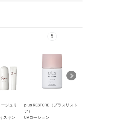
5
6
（コラージュリ
plus RESTORE（プラスリスト
CLIGRAM〈カリグラム〉
ア）
RT+KOJIBRIGHT 30g
うスキン
UVローション
30mL