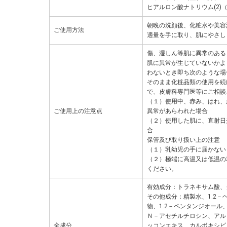
ヒアルロン酸ナトリウム(2)
朝晩の洗顔後、化粧水や美容
ご使用方法
適量を手に取り、肌にやさし
傷、湿しん等肌に異常のある
肌に異常が生じていないかよ
わないとき即ち次のような場
そのまま化粧品類の使用を続
で、皮膚科専門医等にご相談
（１）使用中、赤み、はれ、
ご使用上の注意点
異常があらわれた場合
（２）使用した肌に、直射日
合
保管及び取り扱い上の注意
（１）乳幼児の手に届かない
（２）極端に高温又は低温の
ください。
有効成分：トラネキサム酸、
その他成分：精製水、1.2－
物、1.2－ペンタンジオール
Ｎ－アセチルチロシン、アル
全成分
ッコンエキス、カルボキシビ