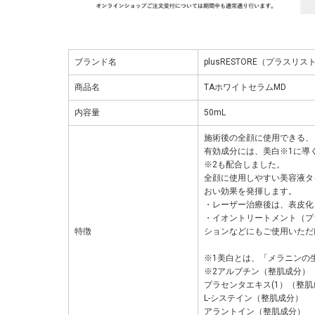
ブランド名
plusRESTORE（プラスリス
商品名
TAホワイトセラムMD
内容量
50mL
施術後の全顔に使用できる、
有効成分には、美白※1に導
※2も配合しました。
全顔に使用しやすい美容液タ
おい効果を発揮します。
・レーザー治療後は、表皮化
・イオントリートメント（プ
特徴
ションなどにもご使用いただ
※1美白とは、「メラニンの
※2アルブチン（整肌成分）
プラセンタエキス(1）（整肌
L-システイン（整肌成分）
アラントイン（整肌成分）