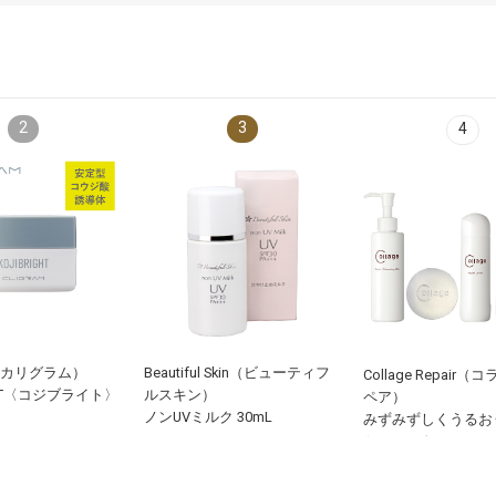
2
3
4
M（カリグラム）
Beautiful Skin（ビューティフ
Collage Repair
IGHT〈コジブライト〉
ルスキン）
ペア）
ノンUVミルク 30mL
みずみずしくうるお
ケアセット