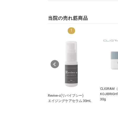
当院の売れ筋商品
1
7
CLIGRA
veiller (レヴェイエ)
KOJIBR
e Eye(ジ アイ) 15g
Revive-c(リバイブシー)
30g
エイジングケアセラム 30mL