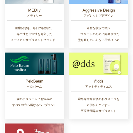
MEDily
Aggressive Design
メディリー
アグレッシブデザイン
医療発想を、毎日の習慣に。
過酷な状況で戦う
専門性と日常性を両立した
アスリートのために開発された
メディカルサプリメントブランド。
塗り直しのいらない日焼け止め
PeloBaum
@dds
ペロバーム
アットディディエス
髪のボリュームにお悩みの
紫外線や施術後の肌ダメージを
すべての方へ届けるヘアブランド
内側からケアする
医療機関専売サプリメント