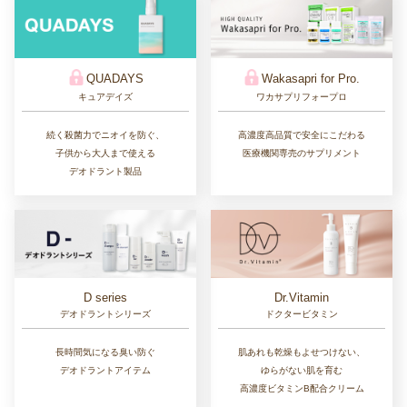
QUADAYS
Wakasapri for Pro.
キュアデイズ
ワカサプリフォープロ
続く殺菌力でニオイを防ぐ、
高濃度高品質で安全にこだわる
子供から大人まで使える
医療機関専売のサプリメント
デオドラント製品
D series
Dr.Vitamin
デオドラントシリーズ
ドクタービタミン
長時間気になる臭い防ぐ
肌あれも乾燥もよせつけない、
デオドラントアイテム
ゆらがない肌を育む
高濃度ビタミンB配合クリーム