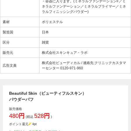
・容器に入ります。(ミネラルファンデーションF／ミ
ネラルファンデーション／ミネラルプライマー／ミネ
ラルフィニッシングパウダー)
素材
ポリエステル
製造国
日本
区分
雑貨
販売元
株式会社スキンキュア・ラボ
株式会社ビューディカル / 連絡先:クリニックカスタマ
広告文責
ーセンター 0120-971-960
Beautiful Skin（ビューティフルスキン）
パウダーパフ
販売価格
480
円
528
円
(税込
)
ポイント還元
4
pt