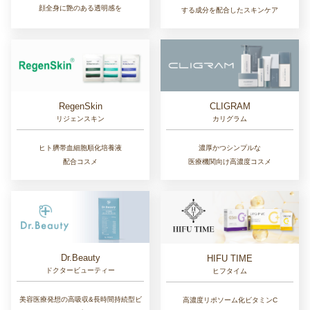
顔全身に艶のある透明感を
する成分を配合したスキンケア
RegenSkin
CLIGRAM
リジェンスキン
カリグラム
ヒト臍帯血細胞順化培養液
濃厚かつシンプルな
配合コスメ
医療機関向け高濃度コスメ
Dr.Beauty
HIFU TIME
ドクタービューティー
ヒフタイム
美容医療発想の高吸収&長時間持続型ビ
高濃度リポソーム化ビタミンC