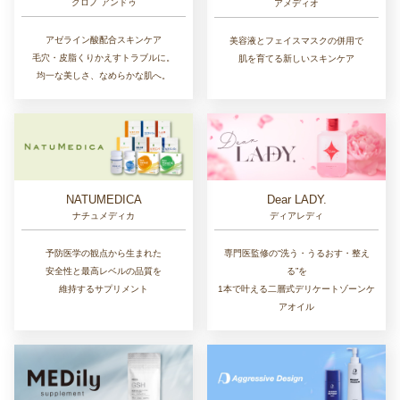
クロノ アンドゥ
アメディオ
アゼライン酸配合スキンケア
美容液とフェイスマスクの併用で
毛穴・皮脂くりかえすトラブルに。
肌を育てる新しいスキンケア
均一な美しさ、なめらかな肌へ。
NATUMEDICA
Dear LADY.
ナチュメディカ
ディアレディ
予防医学の観点から生まれた
専門医監修の“洗う・うるおす・整え
安全性と最高レベルの品質を
る”を
維持するサプリメント
1本で叶える二層式デリケートゾーンケ
アオイル