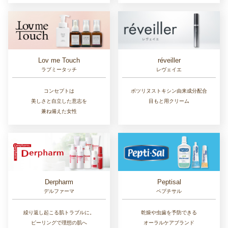
Lov me Touch
réveiller
ラブミータッチ
レヴェイエ
コンセプトは
ボツリヌストキシン由来成分配合
美しさと自立した意志を
目もと用クリーム
兼ね備えた女性
Derpharm
Peptisal
デルファーマ
ペプチサル
繰り返し起こる肌トラブルに。
乾燥や虫歯を予防できる
ピーリングで理想の肌へ
オーラルケアブランド