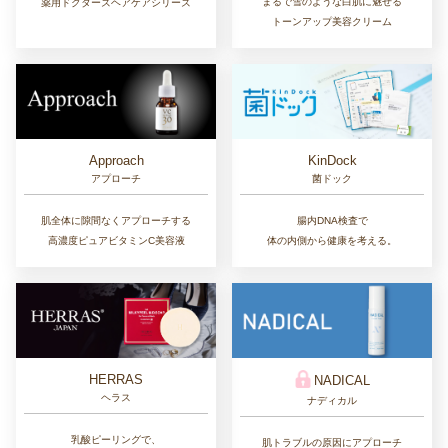
まるで雪のような白肌に魅せる
薬用ドクターズヘアケアシリーズ
トーンアップ美容クリーム
Approach
KinDock
アプローチ
菌ドック
肌全体に隙間なくアプローチする
腸内DNA検査で
高濃度ピュアビタミンC美容液
体の内側から健康を考える。
HERRAS
NADICAL
ヘラス
ナディカル
乳酸ピーリングで、
肌トラブルの原因にアプローチ