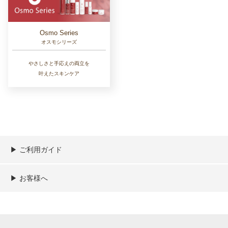
Osmo Series
オスモシリーズ
やさしさと手応えの両立を
叶えたスキンケア
▶︎ ご利用ガイド
ご利用ガイド
決済／配送／送料について
取り扱い商品一覧
顧客情報の取扱について
特定商取引法の表記
▶︎ お客様へ
新規会員登録
MYページ
買い物カゴ
よくあるご質問
メールが届かないお客様へ
お問い合わせ