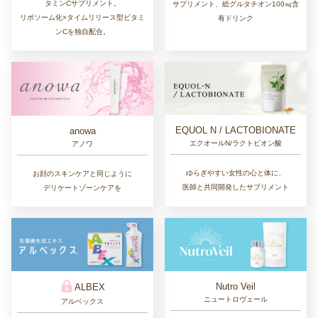
タミンCサプリメント。
サプリメント、総グルタチオン100㎎含
リポソーム化×タイムリリース型ビタミ
有ドリンク
ンCを独自配合。
EQUOL N / LACTOBIONATE
anowa
エクオールN/ラクトビオン酸
アノワ
ゆらぎやすい女性の心と体に、
お顔のスキンケアと同じように
医師と共同開発したサプリメント
デリケートゾーンケアを
Nutro Veil
ALBEX
ニュートロヴェール
アルベックス