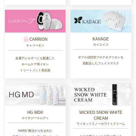
KAIIAGE
CARRION
カイエイジ
キャリーオン
ダブル活性型プロテオグリカンを
金属アレルギーにも配慮した
高配合したフェイスマスク
ホームケア用イオン
トリートメント美顔器
HG MD®
WICKED SNOW WHITE
CREAM
エイチジーエムディ
ウィキッドスノーホワイトクリーム
®︎
HARG
療法から生まれた