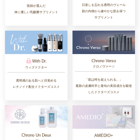
日差しを忘れる透明のヴェール
医師が選んだ
肌の内側から健やかな肌を保つ
体に優しい乳酸菌サプリメント
サプリメント
Chrono Verso
With Dr.
クロノヴァーソ
ウィズドクター
「肌は時を超えられる。」
透明感のある肌へと目覚める
最新の皮膚科学と最旬の美容成分を駆使
レチノイド配合ドクターズコスメ
したドクターズコスメ
Chrono Un Deux
AMEDIO+