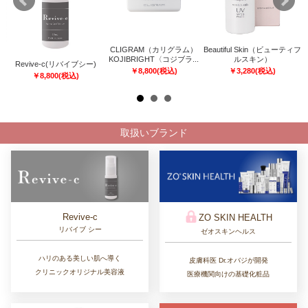
CLIGRAM（カリグラム）
Beautiful Skin（ビューティフ
KOJIBRIGHT〈コジブラ...
ルスキン）
Revive-c(リバイブシー)
￥
8,800
(税込)
￥
3,280
(税込)
￥
8,800
(税込)
取扱いブランド
Revive-c
ZO SKIN HEALTH
リバイブ シー
ゼオスキンヘルス
ハリのある美しい肌へ導く
皮膚科医 Dr.オバジが開発
クリニックオリジナル美容液
医療機関向けの基礎化粧品