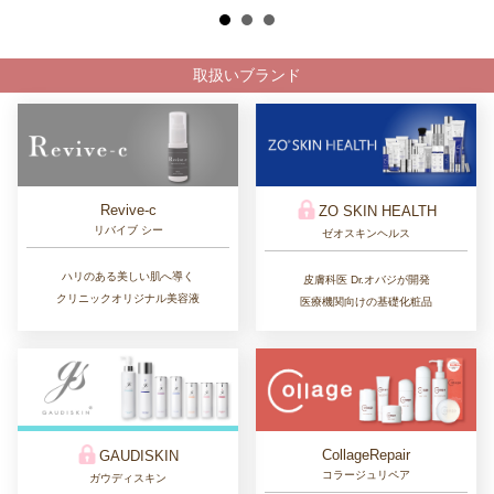
取扱いブランド
Revive-c
ZO SKIN HEALTH
リバイブ シー
ゼオスキンヘルス
ハリのある美しい肌へ導く
皮膚科医 Dr.オバジが開発
クリニックオリジナル美容液
医療機関向けの基礎化粧品
CollageRepair
GAUDISKIN
コラージュリペア
ガウディスキン