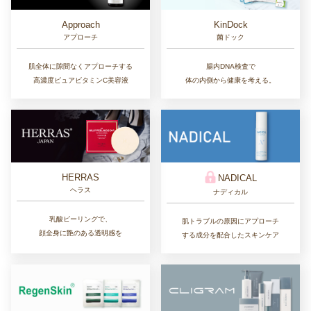
Approach
KinDock
アプローチ
菌ドック
肌全体に隙間なくアプローチする
腸内DNA検査で
高濃度ピュアビタミンC美容液
体の内側から健康を考える。
HERRAS
NADICAL
ヘラス
ナディカル
乳酸ピーリングで、
肌トラブルの原因にアプローチ
顔全身に艶のある透明感を
する成分を配合したスキンケア