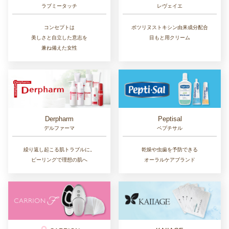
ラブミータッチ
レヴェイエ
コンセプトは
ボツリヌストキシン由来成分配合
美しさと自立した意志を
目もと用クリーム
兼ね備えた女性
Derpharm
Peptisal
デルファーマ
ペプチサル
繰り返し起こる肌トラブルに。
乾燥や虫歯を予防できる
ピーリングで理想の肌へ
オーラルケアブランド