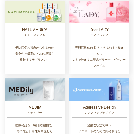
NATUMEDICA
Dear LADY.
ナチュメディカ
ディアレディ
予防医学の観点から生まれた
専門医監修の“洗う・うるおす・整え
安全性と最高レベルの品質を
る”を
維持するサプリメント
1本で叶える二層式デリケートゾーンケ
アオイル
MEDily
Aggressive Design
メディリー
アグレッシブデザイン
医療発想を、毎日の習慣に。
過酷な状況で戦う
専門性と日常性を両立した
アスリートのために開発された