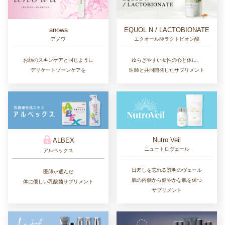
EQUOL N / LACTOBIONATE
anowa
エクオールN/ラクトビオン酸
アノワ
ゆらぎやすい女性の心と体に、
お顔のスキンケアと同じように
医師と共同開発したサプリメント
デリケートゾーンケアを
Nutro Veil
ALBEX
ニュートロヴェール
アルベックス
日差しを忘れる透明のヴェール
医師が選んだ
肌の内側から健やかな肌を保つ
体に優しい乳酸菌サプリメント
サプリメント