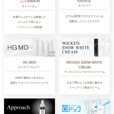
KAIIAGE
CARRION
カイエイジ
キャリーオン
ダブル活性型プロテオグリカンを
金属アレルギーにも配慮した
高配合したフェイスマスク
ホームケア用イオン
トリートメント美顔器
HG MD®
WICKED SNOW WHITE
CREAM
エイチジーエムディ
ウィキッドスノーホワイトクリーム
®︎
HARG
療法から生まれた
まるで雪のような白肌に魅せる
薬用ドクターズヘアケアシリーズ
トーンアップ美容クリーム