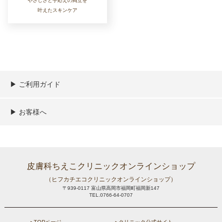
やさしさと手応えの両立を
叶えたスキンケア
▶︎ ご利用ガイド
ご利用ガイド
決済／配送／送料について
取り扱い商品一覧
顧客情報の取扱について
特定商取引法の表記
▶︎ お客様へ
新規会員登録
MYページ
買い物カゴ
よくあるご質問
メールが届かないお客様へ
お問い合わせ
皮膚科ちえこクリニックオンラインショップ
（ヒフカチエコクリニックオンラインショップ）
〒939-0117 富山県高岡市福岡町福岡新147
TEL.0766-64-0707