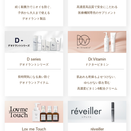
続く殺菌力でニオイを防ぐ、
高濃度高品質で安全にこだわる
子供から大人まで使える
医療機関専売のサプリメント
デオドラント製品
D series
Dr.Vitamin
デオドラントシリーズ
ドクタービタミン
長時間気になる臭い防ぐ
肌あれも乾燥もよせつけない、
デオドラントアイテム
ゆらがない肌を育む
高濃度ビタミンB配合クリーム
Lov me Touch
réveiller