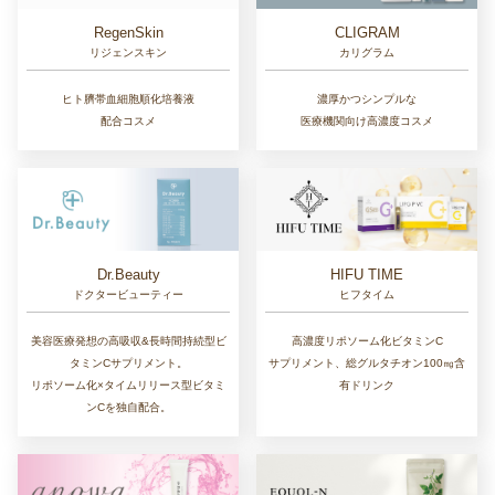
RegenSkin
CLIGRAM
リジェンスキン
カリグラム
ヒト臍帯血細胞順化培養液
濃厚かつシンプルな
配合コスメ
医療機関向け高濃度コスメ
Dr.Beauty
HIFU TIME
ドクタービューティー
ヒフタイム
美容医療発想の高吸収&長時間持続型ビ
高濃度リポソーム化ビタミンC
タミンCサプリメント。
サプリメント、総グルタチオン100㎎含
リポソーム化×タイムリリース型ビタミ
有ドリンク
ンCを独自配合。