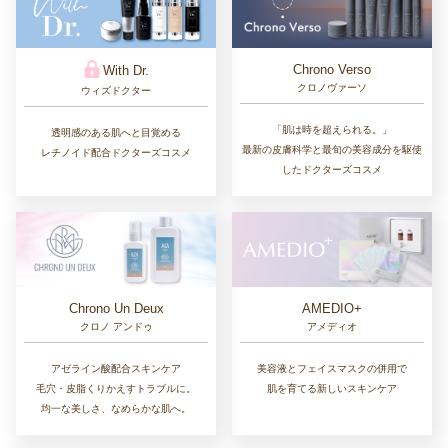
Chrono Verso
With Dr.
クロノヴァーソ
ウィズドクター
「肌は時を超えられる。」
透明感のある肌へと目覚める
最新の皮膚科学と最旬の美容成分を駆使
レチノイド配合ドクターズコスメ
したドクターズコスメ
Chrono Un Deux
AMEDIO+
クロノ アンドゥ
アメディオ
アゼライン酸配合スキンケア
美容液とフェイスマスクの併用で
毛穴・皮脂くりかえすトラブルに。
肌を育てる新しいスキンケア
均一な美しさ、なめらかな肌へ。