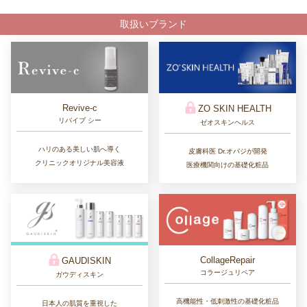
取扱いブランド
Revive-c
ZO SKIN HEALTH
リバイブ シー
ゼオスキンヘルス
ハリのある美しい肌へ導く
皮膚科医 Dr.オバジが開発
クリニックオリジナル美容液
医療機関向けの基礎化粧品
CollageRepair
GAUDISKIN
コラージュリペア
ガウディスキン
高機能性・低刺激性の基礎化粧品
日本人の肌質を重視した