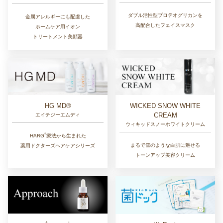
ダブル活性型プロテオグリカンを
金属アレルギーにも配慮した
高配合したフェイスマスク
ホームケア用イオン
トリートメント美顔器
HG MD®
WICKED SNOW WHITE
CREAM
エイチジーエムディ
ウィキッドスノーホワイトクリーム
®︎
HARG
療法から生まれた
まるで雪のような白肌に魅せる
薬用ドクターズヘアケアシリーズ
トーンアップ美容クリーム