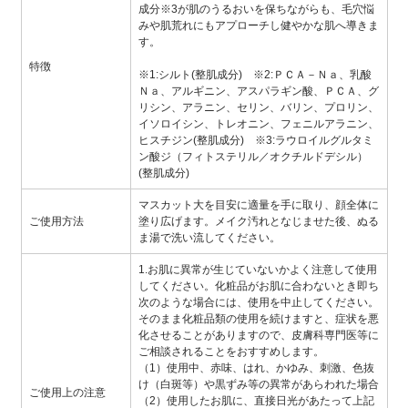
成分※3が肌のうるおいを保ちながらも、毛穴悩
みや肌荒れにもアプローチし健やかな肌へ導きま
す。
特徴
※1:シルト(整肌成分) ※2:ＰＣＡ－Ｎａ、乳酸
Ｎａ、アルギニン、アスパラギン酸、ＰＣＡ、グ
リシン、アラニン、セリン、バリン、プロリン、
イソロイシン、トレオニン、フェニルアラニン、
ヒスチジン(整肌成分) ※3:ラウロイルグルタミ
ン酸ジ（フィトステリル／オクチルドデシル）
(整肌成分)
マスカット大を目安に適量を手に取り、顔全体に
ご使用方法
塗り広げます。メイク汚れとなじませた後、ぬる
ま湯で洗い流してください。
1.お肌に異常が生じていないかよく注意して使用
してください。化粧品がお肌に合わないとき即ち
次のような場合には、使用を中止してください。
そのまま化粧品類の使用を続けますと、症状を悪
化させることがありますので、皮膚科専門医等に
ご相談されることをおすすめします。
（1）使用中、赤味、はれ、かゆみ、刺激、色抜
け（白斑等）や黒ずみ等の異常があらわれた場合
ご使用上の注意
（2）使用したお肌に、直接日光があたって上記