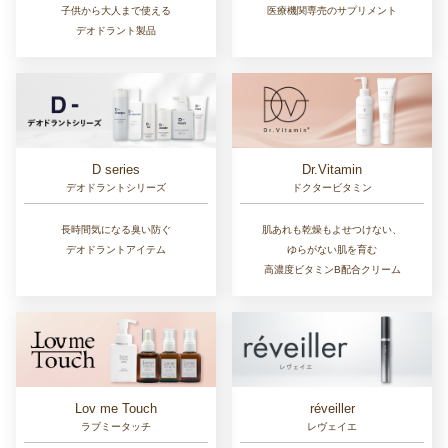
子供から大人まで使える
医療機関専売のサプリメント
デオドラント製品
D series
Dr.Vitamin
デオドラントシリーズ
ドクタービタミン
長時間気になる臭い防ぐ
肌あれも乾燥もよせつけない、
デオドラントアイテム
ゆらがない肌を育む
高濃度ビタミンB配合クリーム
Lov me Touch
réveiller
ラブミータッチ
レヴェイエ