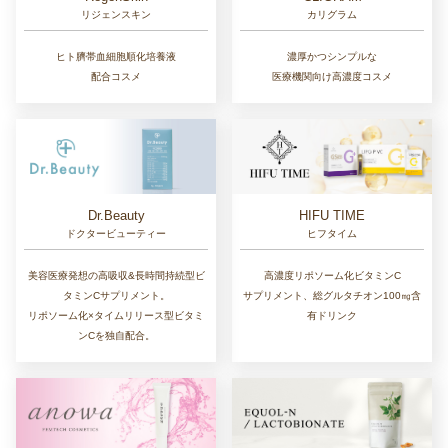
リジェンスキン
カリグラム
ヒト臍帯血細胞順化培養液
濃厚かつシンプルな
配合コスメ
医療機関向け高濃度コスメ
Dr.Beauty
HIFU TIME
ドクタービューティー
ヒフタイム
美容医療発想の高吸収&長時間持続型ビ
高濃度リポソーム化ビタミンC
タミンCサプリメント。
サプリメント、総グルタチオン100㎎含
リポソーム化×タイムリリース型ビタミ
有ドリンク
ンCを独自配合。