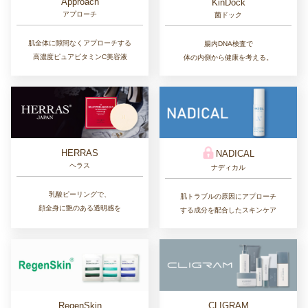
Approach
KinDock
アプローチ
菌ドック
肌全体に隙間なくアプローチする
腸内DNA検査で
高濃度ピュアビタミンC美容液
体の内側から健康を考える。
HERRAS
NADICAL
ヘラス
ナディカル
乳酸ピーリングで、
肌トラブルの原因にアプローチ
顔全身に艶のある透明感を
する成分を配合したスキンケア
RegenSkin
CLIGRAM