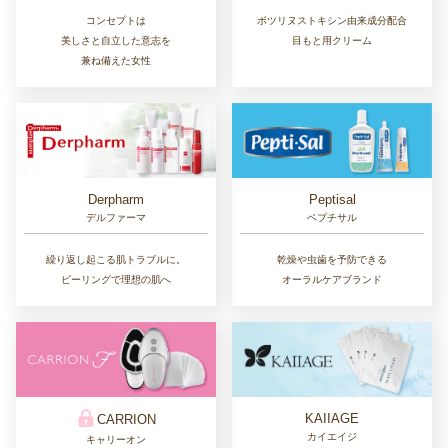
コンセプトは
ボツリヌストキシン由来成分配合
美しさと自立した意志を
目もと用クリーム
兼ね備えた女性
Derpharm
Peptisal
デルファーマ
ペプチサル
繰り返し起こる肌トラブルに。
乾燥や虫歯を予防できる
ピーリングで理想の肌へ
オーラルケアブランド
KAIIAGE
CARRION
カイエイジ
キャリーオン