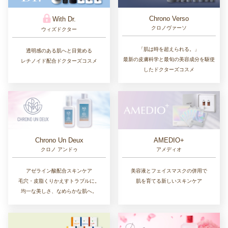
Chrono Verso
With Dr.
クロノヴァーソ
ウィズドクター
「肌は時を超えられる。」
透明感のある肌へと目覚める
最新の皮膚科学と最旬の美容成分を駆使
レチノイド配合ドクターズコスメ
したドクターズコスメ
Chrono Un Deux
AMEDIO+
クロノ アンドゥ
アメディオ
アゼライン酸配合スキンケア
美容液とフェイスマスクの併用で
毛穴・皮脂くりかえすトラブルに。
肌を育てる新しいスキンケア
均一な美しさ、なめらかな肌へ。