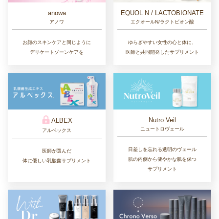
EQUOL N / LACTOBIONATE
anowa
エクオールN/ラクトビオン酸
アノワ
ゆらぎやすい女性の心と体に、
お顔のスキンケアと同じように
医師と共同開発したサプリメント
デリケートゾーンケアを
Nutro Veil
ALBEX
ニュートロヴェール
アルベックス
日差しを忘れる透明のヴェール
医師が選んだ
肌の内側から健やかな肌を保つ
体に優しい乳酸菌サプリメント
サプリメント