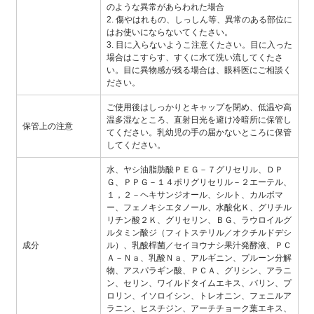
のような異常があらわれた場合
2. 傷やはれもの、しっしん等、異常のある部位に
はお使いにならないてくたさい。
3. 目に入らないようこ注意くたさい。目に入った
場合はこすらす、すくに水て洗い流してくたさ
い。目に異物感が残る場合は、眼科医にご相談く
ださい。
ご使用後はしっかりとキャップを閉め、低温や高
温多湿なところ、直射日光を避け冷暗所に保管し
保管上の注意
てください。乳幼児の手の届かないところに保管
してください。
水、ヤシ油脂肪酸ＰＥＧ－７グリセリル、ＤＰ
Ｇ、ＰＰＧ－１４ポリグリセリル－２エーテル、
１，２－ヘキサンジオール、シルト、カルボマ
ー、フェノキシエタノール、水酸化Ｋ、グリチル
リチン酸２Ｋ、グリセリン、ＢＧ、ラウロイルグ
ルタミン酸ジ（フィトステリル／オクチルドデシ
成分
ル）、乳酸桿菌／セイヨウナシ果汁発酵液、ＰＣ
Ａ－Ｎａ、乳酸Ｎａ、アルギニン、プルーン分解
物、アスパラギン酸、ＰＣＡ、グリシン、アラニ
ン、セリン、ワイルドタイムエキス、バリン、プ
ロリン、イソロイシン、トレオニン、フェニルア
ラニン、ヒスチジン、アーチチョーク葉エキス、