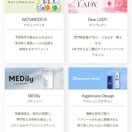
NATUMEDICA
Dear LADY.
ナチュメディカ
ディアレディ
予防医学の観点から生まれた
専門医監修の“洗う・うるおす・整え
安全性と最高レベルの品質を
る”を
維持するサプリメント
1本で叶える二層式デリケートゾーンケ
アオイル
MEDily
Aggressive Design
メディリー
アグレッシブデザイン
医療発想を、毎日の習慣に。
過酷な状況で戦う
専門性と日常性を両立した
アスリートのために開発された
メディカルサプリメントブランド。
塗り直しのいらない日焼け止め