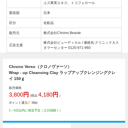
ユズ果実エキス、トコフェロール
製造国
日本
区分
化粧品
販売元
株式会社Chrono Beaute
株式会社ビューディカル / 連絡先:クリニックカス
広告文責
タマーセンター 0120-971-960
Chrono Verso（クロノヴァーソ）
Wrap - up Cleansing Clay ラップアップクレンジングクレ
イ 150ｇ
販売価格
3,800
円
4,180
円
(税込
)
ポイント還元
38
pt
1～5日以内に発送予定（土日祝除く）