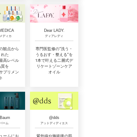
MEDICA
Dear LADY.
メディカ
ディアレディ
の観点から
専門医監修の“洗う・
まれた
うるおす・整える”を
最高レベル
1本で叶える二層式デ
品質を
リケートゾーンケア
サプリメン
オイル
ト
oBaum
@dds
バーム
アットディディエス
ュームにお
紫外線や施術後の肌