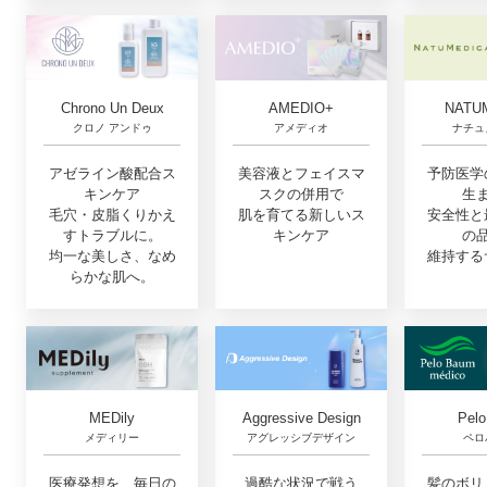
Chrono Un Deux
AMEDIO+
NATU
クロノ アンドゥ
アメディオ
ナチュ
アゼライン酸配合ス
美容液とフェイスマ
予防医学
キンケア
スクの併用で
生
毛穴・皮脂くりかえ
肌を育てる新しいス
安全性と
すトラブルに。
キンケア
の
均一な美しさ、なめ
維持する
らかな肌へ。
MEDily
Aggressive Design
Pel
メディリー
アグレッシブデザイン
ペロ
医療発想を、毎日の
過酷な状況で戦う
髪のボリ