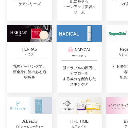
肌に魅せる
ンC
ケアシリーズ
トーンアップ美容ク
リーム
Rege
HERRAS
NADICAL
リジェ
ヘラス
ナディカル
ヒト臍帯
乳酸ピーリングで、
肌トラブルの原因に
培
顔全身に艶のある透
アプローチ
配合
明感を
する成分を配合した
スキンケア
Dr.Beauty
HIFU TIME
an
ドクタービューティー
ヒフタイム
ア