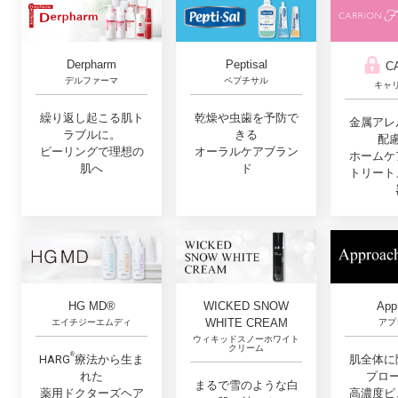
Derpharm
Peptisal
C
デルファーマ
ペプチサル
キャ
繰り返し起こる肌ト
乾燥や虫歯を予防で
金属アレ
ラブルに。
きる
配
ピーリングで理想の
オーラルケアブラン
ホームケ
肌へ
ド
トリート
App
HG MD®
WICKED SNOW
WHITE CREAM
アプ
エイチジーエムディ
ウィキッドスノーホワイト
クリーム
®︎
肌全体に
HARG
療法から生ま
プロ
れた
まるで雪のような白
高濃度ピ
薬用ドクターズヘア