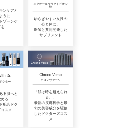
エクオールN/ラクトビオン
酸
キンケアと
ように
ゆらぎやすい女性の
トゾーンケ
心と体に、
アを
医師と共同開発した
サプリメント
Chrono Verso
ith Dr.
クロノヴァーソ
ドクター
「肌は時を超えられ
ある肌へと
る。」
覚める
最新の皮膚科学と最
ド配合ドク
旬の美容成分を駆使
ズコスメ
したドクターズコス
メ