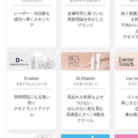
プラスリストア
キュ
ビューティフルスキン
レーザー・光治療を
続く殺菌
皮膚科学に基づいた
成功へ導くスキンケ
を
美肌理論を生かした
ア
子供から
ブランド
デオド
Lov m
D series
Dr.Vitamin
ラブミ
デオドラントシリーズ
ドクタービタミン
コン
長時間気になる臭い
肌あれも乾燥もよせ
美しさと
防ぐ
つけない、
デオドラントアイテ
ゆらがない肌を育む
兼ね備
ム
高濃度ビタミンB配合
クリーム