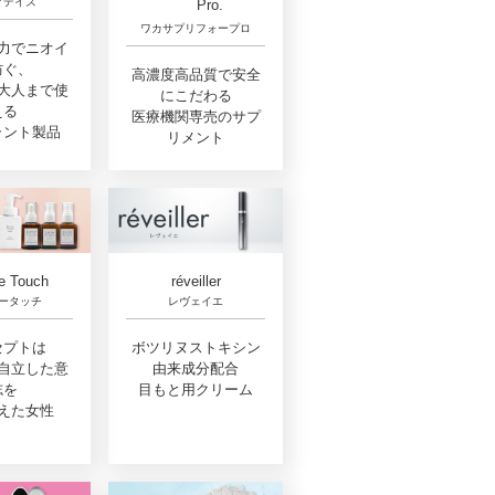
アデイズ
Pro.
ワカサプリフォープロ
力でニオイ
防ぐ、
高濃度高品質で安全
大人まで使
にこだわる
える
医療機関専売のサプ
ラント製品
リメント
e Touch
réveiller
ータッチ
レヴェイエ
セプトは
ボツリヌストキシン
自立した意
由来成分配合
志を
目もと用クリーム
えた女性