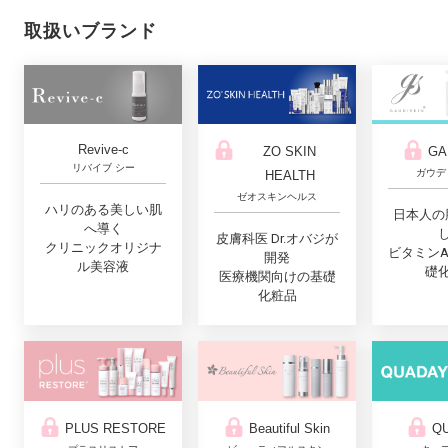
取扱いブランド
Revive-c
ZO SKIN
GA
リバイブ シー
ガウデ
HEALTH
ゼオスキンヘルス
ハリのある美しい肌
日本人の
へ導く
皮膚科医 Dr.オバジが
クリニックオリジナ
ビタミン
開発
ル美容液
礎
医療機関向けの基礎
化粧品
PLUS RESTORE
Q
Beautiful Skin