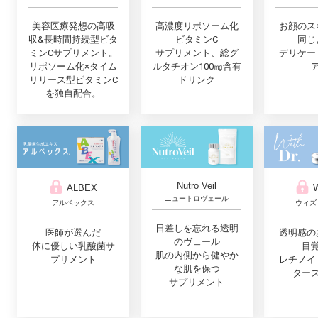
美容医療発想の高吸
高濃度リポソーム化
お顔のス
収&長時間持続型ビタ
ビタミンC
同じ
ミンCサプリメント。
サプリメント、総グ
デリケー
リポソーム化×タイム
ルタチオン100㎎含有
リリース型ビタミンC
ドリンク
を独自配合。
Nutro Veil
ALBEX
W
ニュートロヴェール
アルベックス
ウィズ
日差しを忘れる透明
医師が選んだ
透明感の
のヴェール
体に優しい乳酸菌サ
目
肌の内側から健やか
プリメント
レチノイ
な肌を保つ
ター
サプリメント