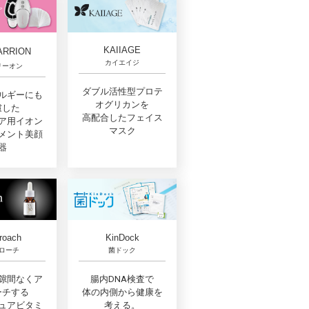
KAIIAGE
ARRION
カイエイジ
リーオン
ダブル活性型プロテ
ルギーにも
オグリカンを
慮した
高配合したフェイス
ア用イオン
マスク
メント美顔
器
roach
KinDock
ローチ
菌ドック
隙間なくア
腸内DNA検査で
ーチする
体の内側から健康を
ュアビタミ
考える。