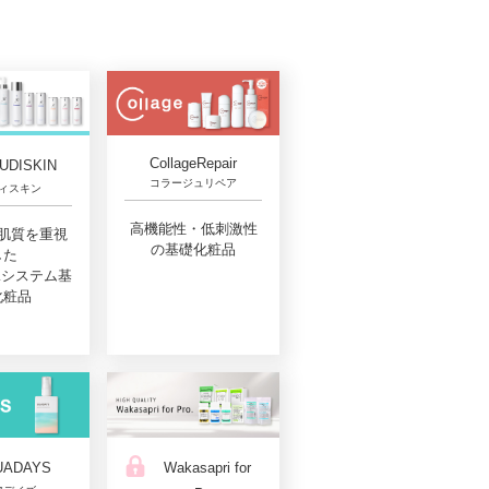
CollageRepair
UDISKIN
コラージュリペア
ィスキン
高機能性・低刺激性
肌質を重視
の基礎化粧品
した
Aシステム基
化粧品
UADAYS
Wakasapri for