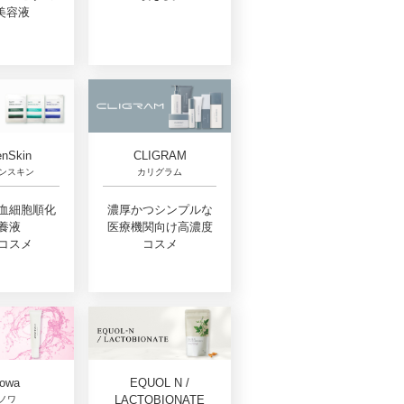
美容液
nSkin
CLIGRAM
ンスキン
カリグラム
血細胞順化
濃厚かつシンプルな
養液
医療機関向け高濃度
コスメ
コスメ
EQUOL N /
owa
LACTOBIONATE
ノワ