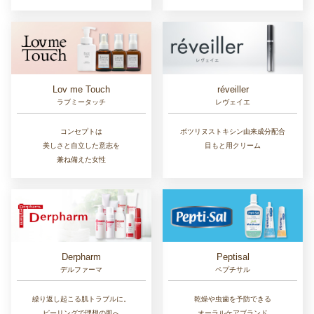
Lov me Touch
réveiller
ラブミータッチ
レヴェイエ
コンセプトは
ボツリヌストキシン由来成分配合
美しさと自立した意志を
目もと用クリーム
兼ね備えた女性
Derpharm
Peptisal
デルファーマ
ペプチサル
繰り返し起こる肌トラブルに。
乾燥や虫歯を予防できる
ピーリングで理想の肌へ
オーラルケアブランド