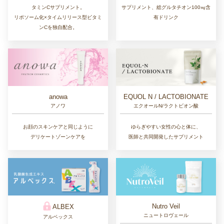
タミンCサプリメント。
サプリメント、総グルタチオン100㎎含
リポソーム化×タイムリリース型ビタミ
有ドリンク
ンCを独自配合。
EQUOL N / LACTOBIONATE
anowa
エクオールN/ラクトビオン酸
アノワ
ゆらぎやすい女性の心と体に、
お顔のスキンケアと同じように
医師と共同開発したサプリメント
デリケートゾーンケアを
Nutro Veil
ALBEX
ニュートロヴェール
アルベックス