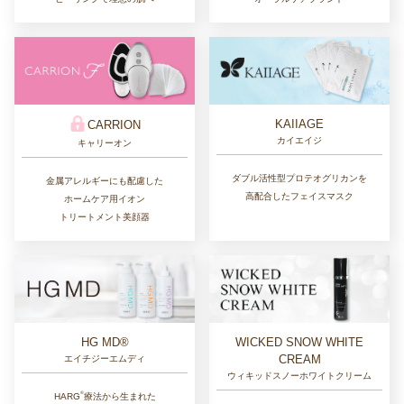
KAIIAGE
CARRION
カイエイジ
キャリーオン
ダブル活性型プロテオグリカンを
金属アレルギーにも配慮した
高配合したフェイスマスク
ホームケア用イオン
トリートメント美顔器
HG MD®
WICKED SNOW WHITE
CREAM
エイチジーエムディ
ウィキッドスノーホワイトクリーム
®︎
HARG
療法から生まれた