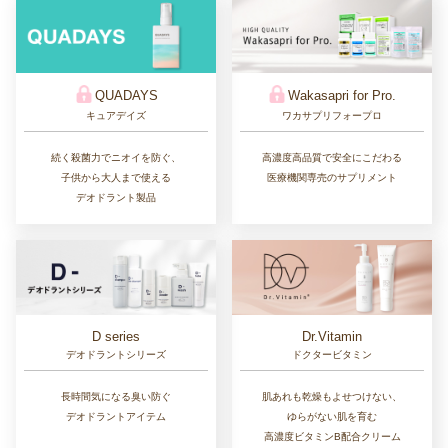
QUADAYS
Wakasapri for Pro.
キュアデイズ
ワカサプリフォープロ
続く殺菌力でニオイを防ぐ、
高濃度高品質で安全にこだわる
子供から大人まで使える
医療機関専売のサプリメント
デオドラント製品
D series
Dr.Vitamin
デオドラントシリーズ
ドクタービタミン
長時間気になる臭い防ぐ
肌あれも乾燥もよせつけない、
デオドラントアイテム
ゆらがない肌を育む
高濃度ビタミンB配合クリーム