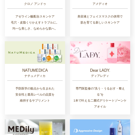
クロノ アンドゥ
アメディオ
アゼライン酸配合スキンケア
美容液とフェイスマスクの併用で
毛穴・皮脂くりかえすトラブルに。
肌を育てる新しいスキンケア
均一な美しさ、なめらかな肌へ。
NATUMEDICA
Dear LADY.
ナチュメディカ
ディアレディ
予防医学の観点から生まれた
専門医監修の“洗う・うるおす・整え
安全性と最高レベルの品質を
る”を
維持するサプリメント
1本で叶える二層式デリケートゾーンケ
アオイル