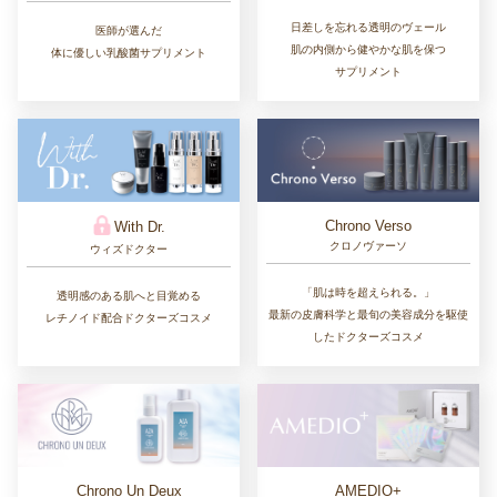
日差しを忘れる透明のヴェール
医師が選んだ
肌の内側から健やかな肌を保つ
体に優しい乳酸菌サプリメント
サプリメント
Chrono Verso
With Dr.
クロノヴァーソ
ウィズドクター
「肌は時を超えられる。」
透明感のある肌へと目覚める
最新の皮膚科学と最旬の美容成分を駆使
レチノイド配合ドクターズコスメ
したドクターズコスメ
Chrono Un Deux
AMEDIO+