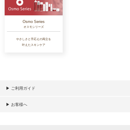
Osmo Series
オスモシリーズ
やさしさと手応えの両立を
叶えたスキンケア
▶︎ ご利用ガイド
ご利用ガイド
決済／配送／送料について
取り扱い商品一覧
顧客情報の取扱について
特定商取引法の表記
▶︎ お客様へ
新規会員登録
MYページ
買い物カゴ
よくあるご質問
メールが届かないお客様へ
お問い合わせ