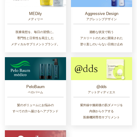
MEDily
Aggressive Design
メディリー
アグレッシブデザイン
医療発想を、毎日の習慣に。
過酷な状況で戦う
専門性と日常性を両立した
アスリートのために開発された
メディカルサプリメントブランド。
塗り直しのいらない日焼け止め
PeloBaum
@dds
ペロバーム
アットディディエス
髪のボリュームにお悩みの
紫外線や施術後の肌ダメージを
すべての方へ届けるヘアブランド
内側からケアする
医療機関専売サプリメント