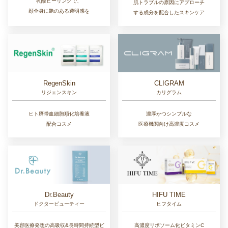
乳酸ピーリングで、
肌トラブルの原因にアプローチ
顔全身に艶のある透明感を
する成分を配合したスキンケア
RegenSkin
CLIGRAM
リジェンスキン
カリグラム
ヒト臍帯血細胞順化培養液
濃厚かつシンプルな
配合コスメ
医療機関向け高濃度コスメ
Dr.Beauty
HIFU TIME
ドクタービューティー
ヒフタイム
美容医療発想の高吸収&長時間持続型ビ
高濃度リポソーム化ビタミンC