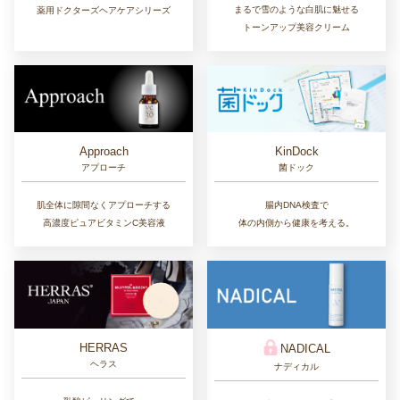
まるで雪のような白肌に魅せる
薬用ドクターズヘアケアシリーズ
トーンアップ美容クリーム
Approach
KinDock
アプローチ
菌ドック
肌全体に隙間なくアプローチする
腸内DNA検査で
高濃度ピュアビタミンC美容液
体の内側から健康を考える。
HERRAS
NADICAL
ヘラス
ナディカル