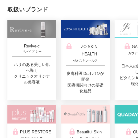
取扱いブランド
Revive-c
ZO SKIN
GA
リバイブ シー
ガウデ
HEALTH
ゼオスキンヘルス
ハリのある美しい肌
日本人の
へ導く
皮膚科医 Dr.オバジが
クリニックオリジナ
ビタミン
開発
ル美容液
礎
医療機関向けの基礎
化粧品
PLUS RESTORE
Q
Beautiful Skin