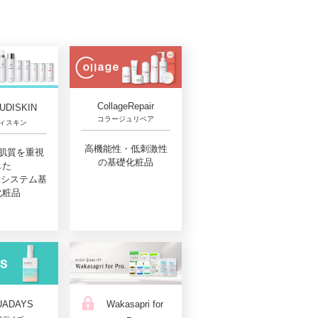
CollageRepair
UDISKIN
コラージュリペア
ィスキン
高機能性・低刺激性
肌質を重視
の基礎化粧品
した
Aシステム基
化粧品
UADAYS
Wakasapri for