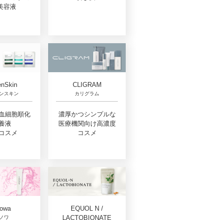
美容液
nSkin
CLIGRAM
ンスキン
カリグラム
血細胞順化
濃厚かつシンプルな
養液
医療機関向け高濃度
コスメ
コスメ
EQUOL N /
owa
LACTOBIONATE
ノワ