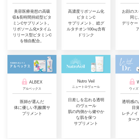
美容医療発想の高吸
高濃度リポソーム化
お顔のス
収&長時間持続型ビタ
ビタミンC
同じ
ミンCサプリメント。
サプリメント、総グ
デリケー
リポソーム化×タイム
ルタチオン100㎎含有
リリース型ビタミンC
ドリンク
を独自配合。
Nutro Veil
ALBEX
W
ニュートロヴェール
アルベックス
ウィズ
日差しを忘れる透明
医師が選んだ
透明感の
のヴェール
体に優しい乳酸菌サ
目
肌の内側から健やか
プリメント
レチノイ
な肌を保つ
ター
サプリメント