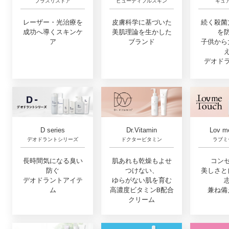
プラスリストア
キュ
ビューティフルスキン
レーザー・光治療を
続く殺菌
皮膚科学に基づいた
成功へ導くスキンケ
を
美肌理論を生かした
ア
子供から
ブランド
デオド
Lov m
D series
Dr.Vitamin
ラブミ
デオドラントシリーズ
ドクタービタミン
コン
長時間気になる臭い
肌あれも乾燥もよせ
美しさと
防ぐ
つけない、
デオドラントアイテ
ゆらがない肌を育む
兼ね備
ム
高濃度ビタミンB配合
クリーム