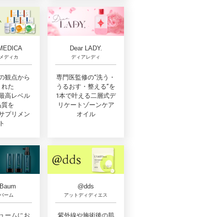
MEDICA
Dear LADY.
メディカ
ディアレディ
の観点から
専門医監修の“洗う・
まれた
うるおす・整える”を
最高レベル
1本で叶える二層式デ
品質を
リケートゾーンケア
サプリメン
オイル
ト
oBaum
@dds
バーム
アットディディエス
ュームにお
紫外線や施術後の肌