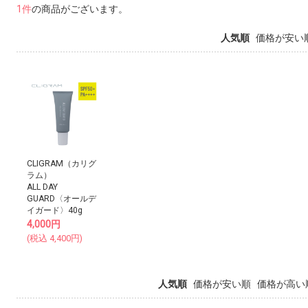
1件
の商品がございます。
人気順
価格が安い
CLIGRAM（カリグ
ラム）
ALL DAY
GUARD〈オールデ
イガード〉40g
4,000
円
(税込
4,400
円)
人気順
価格が安い順
価格が高い