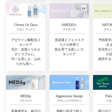
Chrono Un Deux
AMEDIO+
NATU
クロノ アンドゥ
アメディオ
ナチュ
アゼライン酸配合ス
美容液とフェイスマ
予防医学
キンケア
スクの併用で
生
毛穴・皮脂くりかえ
肌を育てる新しいス
安全性と
すトラブルに。
キンケア
の
均一な美しさ、なめ
維持する
らかな肌へ。
MEDily
Aggressive Design
Pel
メディリー
アグレッシブデザイン
ペロ
医療発想を、毎日の
過酷な状況で戦う
髪のボリ