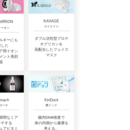
KAIIAGE
ARRION
カイエイジ
リーオン
ダブル活性型プロテ
ルギーにも
オグリカンを
慮した
高配合したフェイス
ア用イオン
マスク
メント美顔
器
roach
KinDock
ローチ
菌ドック
隙間なくア
腸内DNA検査で
ーチする
体の内側から健康を
ュアビタミ
考える。