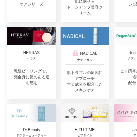
肌に魅せる
ンC
ケアシリーズ
トーンアップ美容ク
リーム
Rege
HERRAS
NADICAL
リジェ
ヘラス
ナディカル
ヒト臍帯
乳酸ピーリングで、
肌トラブルの原因に
培
顔全身に艶のある透
アプローチ
配合
明感を
する成分を配合した
スキンケア
Dr.Beauty
HIFU TIME
an
ドクタービューティー
ヒフタイム
ア