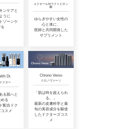
エクオールN/ラクトビオン
酸
キンケアと
ように
ゆらぎやすい女性の
トゾーンケ
心と体に、
アを
医師と共同開発した
サプリメント
Chrono Verso
ith Dr.
クロノヴァーソ
ドクター
「肌は時を超えられ
ある肌へと
る。」
覚める
最新の皮膚科学と最
ド配合ドク
旬の美容成分を駆使
ズコスメ
したドクターズコス
メ