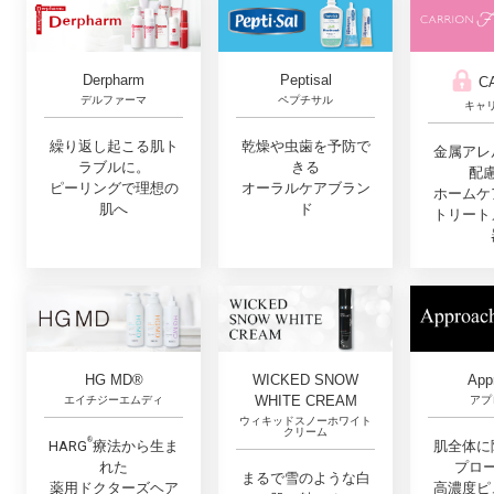
Derpharm
Peptisal
C
デルファーマ
ペプチサル
キャ
繰り返し起こる肌ト
乾燥や虫歯を予防で
金属アレ
ラブルに。
きる
配
ピーリングで理想の
オーラルケアブラン
ホームケ
肌へ
ド
トリート
App
HG MD®
WICKED SNOW
WHITE CREAM
アプ
エイチジーエムディ
ウィキッドスノーホワイト
クリーム
®︎
肌全体に
HARG
療法から生ま
プロ
れた
まるで雪のような白
高濃度ピ
薬用ドクターズヘア