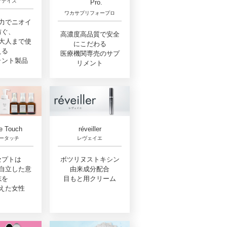
アデイズ
Pro.
ワカサプリフォープロ
力でニオイ
防ぐ、
高濃度高品質で安全
大人まで使
にこだわる
える
医療機関専売のサプ
ラント製品
リメント
e Touch
réveiller
ータッチ
レヴェイエ
セプトは
ボツリヌストキシン
自立した意
由来成分配合
志を
目もと用クリーム
えた女性