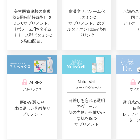
美容医療発想の高吸
高濃度リポソーム化
お顔のス
収&長時間持続型ビタ
ビタミンC
同じ
ミンCサプリメント。
サプリメント、総グ
デリケー
リポソーム化×タイム
ルタチオン100㎎含有
リリース型ビタミンC
ドリンク
を独自配合。
Nutro Veil
ALBEX
W
ニュートロヴェール
アルベックス
ウィズ
日差しを忘れる透明
医師が選んだ
透明感の
のヴェール
体に優しい乳酸菌サ
目
肌の内側から健やか
プリメント
レチノイ
な肌を保つ
ター
サプリメント