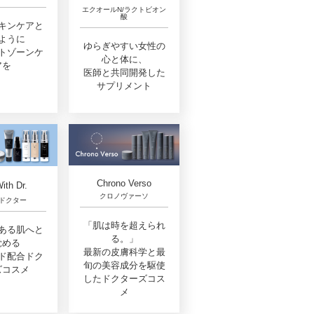
エクオールN/ラクトビオン
酸
キンケアと
ように
ゆらぎやすい女性の
トゾーンケ
心と体に、
アを
医師と共同開発した
サプリメント
Chrono Verso
ith Dr.
クロノヴァーソ
ドクター
「肌は時を超えられ
ある肌へと
る。」
覚める
最新の皮膚科学と最
ド配合ドク
旬の美容成分を駆使
ズコスメ
したドクターズコス
メ