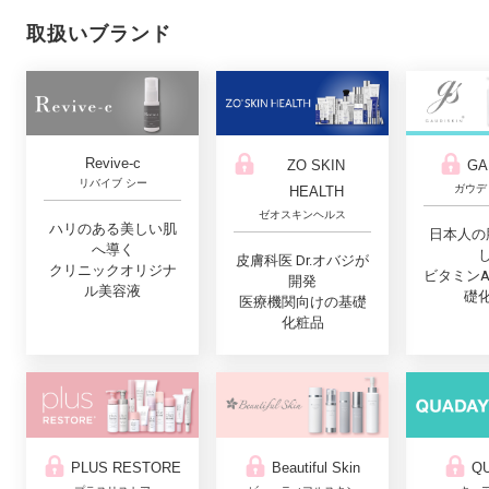
取扱いブランド
Revive-c
ZO SKIN
GA
リバイブ シー
ガウデ
HEALTH
ゼオスキンヘルス
ハリのある美しい肌
日本人の
へ導く
皮膚科医 Dr.オバジが
クリニックオリジナ
ビタミン
開発
ル美容液
礎
医療機関向けの基礎
化粧品
PLUS RESTORE
Q
Beautiful Skin