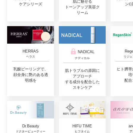
肌に魅せる
ンC
ケアシリーズ
トーンアップ美容ク
リーム
Rege
HERRAS
NADICAL
リジェ
ヘラス
ナディカル
ヒト臍帯
乳酸ピーリングで、
肌トラブルの原因に
培
顔全身に艶のある透
アプローチ
配合
明感を
する成分を配合した
スキンケア
Dr.Beauty
HIFU TIME
an
ドクタービューティー
ヒフタイム
ア