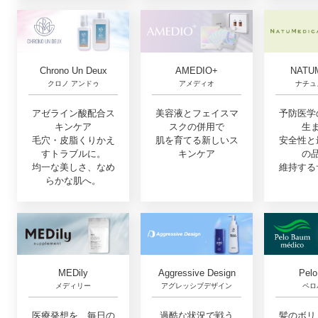
Chrono Un Deux
AMEDIO+
NATU
クロノ アンドゥ
アメディオ
ナチュ
アゼライン酸配合ス
美容液とフェイスマ
予防医学
キンケア
スクの併用で
生
毛穴・皮脂くりかえ
肌を育てる新しいス
安全性と
すトラブルに。
キンケア
の
均一な美しさ、なめ
維持する
らかな肌へ。
MEDily
Aggressive Design
Pel
メディリー
アグレッシブデザイン
ペロ
医療発想を、毎日の
過酷な状況で戦う
髪のボリ