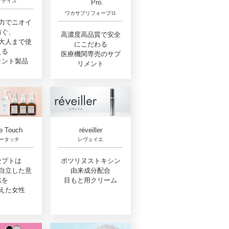
アデイズ
Pro.
ワカサプリフォープロ
力でニオイ
防ぐ、
高濃度高品質で安全
大人まで使
にこだわる
える
医療機関専売のサプ
ラント製品
リメント
e Touch
réveiller
ータッチ
レヴェイエ
セプトは
ボツリヌストキシン
自立した意
由来成分配合
志を
目もと用クリーム
えた女性