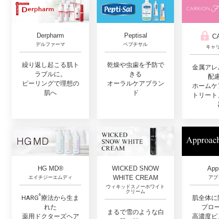
Derpharm
Peptisal
C
デルファーマ
ペプチサル
キャ
繰り返し起こる肌ト
乾燥や虫歯を予防で
金属アレ
ラブルに。
きる
配
ピーリングで理想の
オーラルケアブラン
ホームケ
肌へ
ド
トリート
App
HG MD®
WICKED SNOW
WHITE CREAM
アプ
エイチジーエムディ
ウィキッドスノーホワイト
クリーム
®︎
肌全体に
HARG
療法から生ま
プロ
れた
まるで雪のような白
高濃度ピ
薬用ドクターズヘア