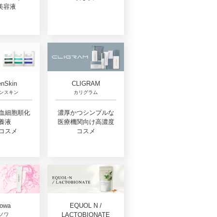
美容液
nSkin
CLIGRAM
ンスキン
カリグラム
血細胞順化
濃厚かつシンプルな
養液
医療機関向け高濃度
コスメ
コスメ
EQUOL N /
owa
LACTOBIONATE
ノワ