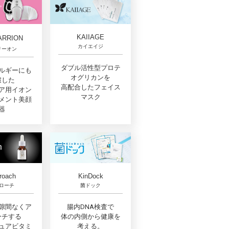
KAIIAGE
ARRION
カイエイジ
リーオン
ダブル活性型プロテ
ルギーにも
オグリカンを
慮した
高配合したフェイス
ア用イオン
マスク
メント美顔
器
roach
KinDock
ローチ
菌ドック
隙間なくア
腸内DNA検査で
ーチする
体の内側から健康を
ュアビタミ
考える。