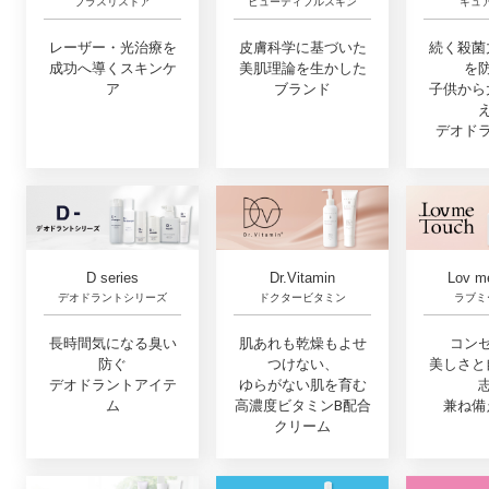
プラスリストア
キュ
ビューティフルスキン
レーザー・光治療を
続く殺菌
皮膚科学に基づいた
成功へ導くスキンケ
を
美肌理論を生かした
ア
子供から
ブランド
デオド
Lov m
D series
Dr.Vitamin
ラブミ
デオドラントシリーズ
ドクタービタミン
コン
長時間気になる臭い
肌あれも乾燥もよせ
美しさと
防ぐ
つけない、
デオドラントアイテ
ゆらがない肌を育む
兼ね備
ム
高濃度ビタミンB配合
クリーム