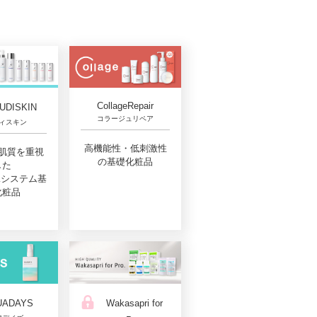
CollageRepair
UDISKIN
コラージュリペア
ィスキン
高機能性・低刺激性
肌質を重視
の基礎化粧品
した
Aシステム基
化粧品
UADAYS
Wakasapri for