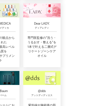
MEDICA
Dear LADY.
メディカ
ディアレディ
の観点から
専門医監修の“洗う・
まれた
うるおす・整える”を
最高レベル
1本で叶える二層式デ
品質を
リケートゾーンケア
サプリメン
オイル
ト
oBaum
@dds
バーム
アットディディエス
ュームにお
紫外線や施術後の肌