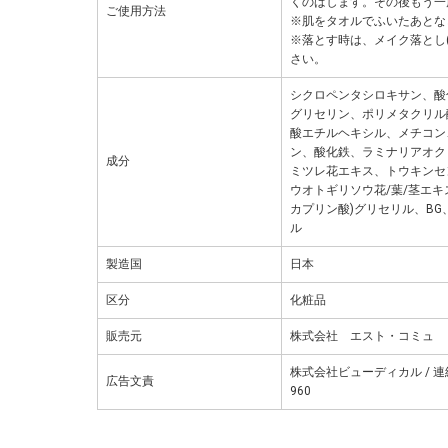
くのばします。その後もう一
ご使用方法
※肌をタオルでふいたあとな
※落とす時は、メイク落とし
さい。
シクロペンタシロキサン、酸化
グリセリン、ポリメタクリル
酸エチルヘキシル、メチコン、
ン、酸化鉄、ラミナリアオク
成分
ミツレ花エキス、トウキンセ
ウオトギリソウ花/葉/茎エキ
カプリン酸)グリセリル、BG、
ル
製造国
日本
区分
化粧品
販売元
株式会社 エスト・コミュ
株式会社ビューディカル / 連絡
広告文責
960