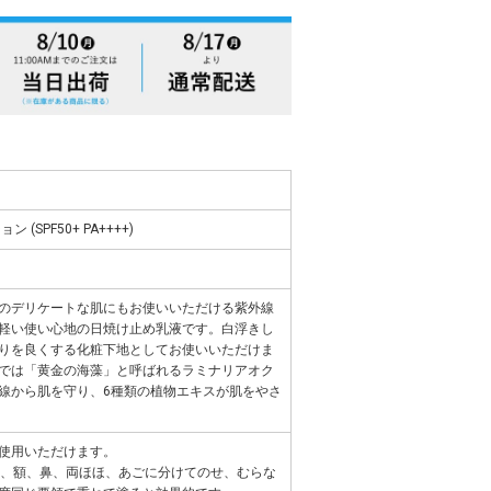
SPF50+ PA++++)
のデリケートな肌にもお使いいただける紫外線
軽い使い心地の日焼け止め乳液です。白浮きし
りを良くする化粧下地としてお使いいただけま
では「黄金の海藻」と呼ばれるラミナリアオク
線から肌を守り、6種類の植物エキスが肌をやさ
使用いただけます。
り、額、鼻、両ほほ、あごに分けてのせ、むらな