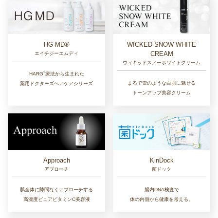
HG MD®
WICKED SNOW WHITE
CREAM
エイチジーエムディ
ウィキッドスノーホワイトクリーム
®︎
HARG
療法から生まれた
まるで雪のような白肌に魅せる
薬用ドクターズヘアケアシリーズ
トーンアップ美容クリーム
Approach
KinDock
アプローチ
菌ドック
肌全体に隙間なくアプローチする
腸内DNA検査で
高濃度ピュアビタミンC美容液
体の内側から健康を考える。