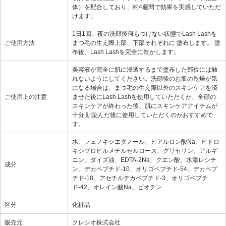
体）を配合しており、約4週間で効果を実感していただ
けます。
1日1回、夜の洗顔後何もつけない状態でLash Lashを
ご使用方法
まつ毛の生え際上部、下部それぞれに 塗布します。 塗
布後、Lash Lashを完全に乾かします。
美容液が完全に肌に浸透するまで塗布した部位には触
れないようにしてください。洗顔後のお肌の乾燥が気
になる場合は、まつ毛の生え際以外のスキンケアを済
ご使用上の注意
ませた後にLash Lashを使用していただくか、全顔の
スキンケアが終わった後、肌にスキンケアアイテムが
十分 馴染んだ後に使用していただくのがおすすめで
す。
水、フェノキシエタノール、ヒアルロン酸Na、ヒドロ
キシプロピルメチルセルロース、グリセリン、アルギ
ニン、ダイズ油、EDTA-2Na、クエン酸、水添レシチ
成分
ン、デカペプチド-10、オリゴペプチド-54、デカペプ
チド-18、アセチルデカペプチド-3、オリゴペプチ
ド-42、オレイン酸Na、ビオチン
区分
化粧品
販売元
クレシオ株式会社