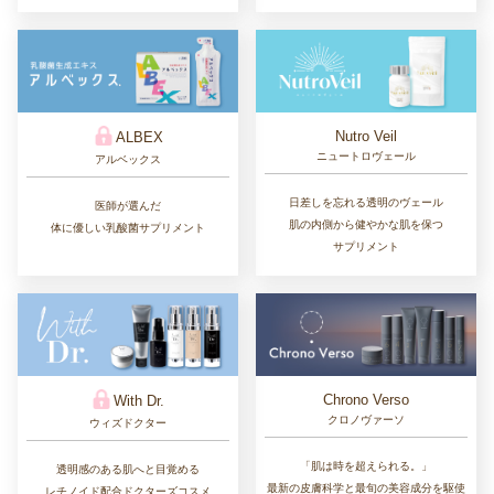
Nutro Veil
ALBEX
ニュートロヴェール
アルベックス
日差しを忘れる透明のヴェール
医師が選んだ
肌の内側から健やかな肌を保つ
体に優しい乳酸菌サプリメント
サプリメント
Chrono Verso
With Dr.
クロノヴァーソ
ウィズドクター
「肌は時を超えられる。」
透明感のある肌へと目覚める
最新の皮膚科学と最旬の美容成分を駆使
レチノイド配合ドクターズコスメ