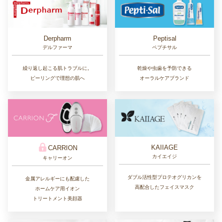
Derpharm
Peptisal
デルファーマ
ペプチサル
繰り返し起こる肌トラブルに。
乾燥や虫歯を予防できる
ピーリングで理想の肌へ
オーラルケアブランド
KAIIAGE
CARRION
カイエイジ
キャリーオン
ダブル活性型プロテオグリカンを
金属アレルギーにも配慮した
高配合したフェイスマスク
ホームケア用イオン
トリートメント美顔器