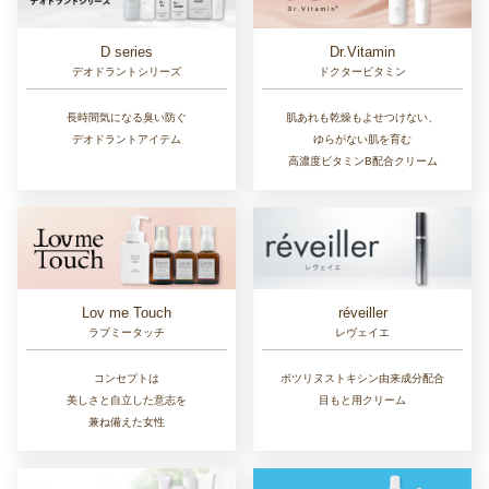
D series
Dr.Vitamin
デオドラントシリーズ
ドクタービタミン
長時間気になる臭い防ぐ
肌あれも乾燥もよせつけない、
デオドラントアイテム
ゆらがない肌を育む
高濃度ビタミンB配合クリーム
Lov me Touch
réveiller
ラブミータッチ
レヴェイエ
コンセプトは
ボツリヌストキシン由来成分配合
美しさと自立した意志を
目もと用クリーム
兼ね備えた女性