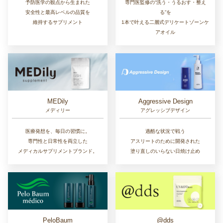
予防医学の観点から生まれた
専門医監修の“洗う・うるおす・整え
安全性と最高レベルの品質を
る”を
維持するサプリメント
1本で叶える二層式デリケートゾーンケ
アオイル
MEDily
Aggressive Design
メディリー
アグレッシブデザイン
医療発想を、毎日の習慣に。
過酷な状況で戦う
専門性と日常性を両立した
アスリートのために開発された
メディカルサプリメントブランド。
塗り直しのいらない日焼け止め
PeloBaum
@dds