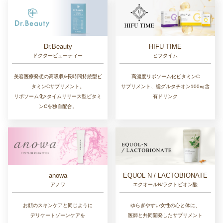
Dr.Beauty
HIFU TIME
ドクタービューティー
ヒフタイム
美容医療発想の高吸収&長時間持続型ビ
高濃度リポソーム化ビタミンC
タミンCサプリメント。
サプリメント、総グルタチオン100㎎含
リポソーム化×タイムリリース型ビタミ
有ドリンク
ンCを独自配合。
EQUOL N / LACTOBIONATE
anowa
エクオールN/ラクトビオン酸
アノワ
ゆらぎやすい女性の心と体に、
お顔のスキンケアと同じように
医師と共同開発したサプリメント
デリケートゾーンケアを