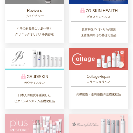
Revive-c
ZO SKIN HEALTH
リバイブ シー
ゼオスキンヘルス
ハリのある美しい肌へ導く
皮膚科医 Dr.オバジが開発
クリニックオリジナル美容液
医療機関向けの基礎化粧品
CollageRepair
GAUDISKIN
コラージュリペア
ガウディスキン
高機能性・低刺激性の基礎化粧品
日本人の肌質を重視した
ビタミンAシステム基礎化粧品