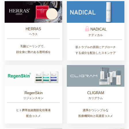
HERRAS
NADICAL
ヘラス
ナディカル
乳酸ピーリングで、
肌トラブルの原因にアプローチ
顔全身に艶のある透明感を
する成分を配合したスキンケア
RegenSkin
CLIGRAM
リジェンスキン
カリグラム
ヒト臍帯血細胞順化培養液
濃厚かつシンプルな
配合コスメ
医療機関向け高濃度コスメ