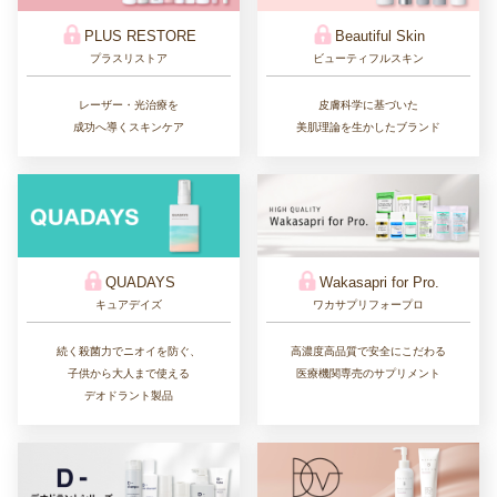
PLUS RESTORE
Beautiful Skin
プラスリストア
ビューティフルスキン
レーザー・光治療を
皮膚科学に基づいた
成功へ導くスキンケア
美肌理論を生かしたブランド
QUADAYS
Wakasapri for Pro.
キュアデイズ
ワカサプリフォープロ
続く殺菌力でニオイを防ぐ、
高濃度高品質で安全にこだわる
子供から大人まで使える
医療機関専売のサプリメント
デオドラント製品