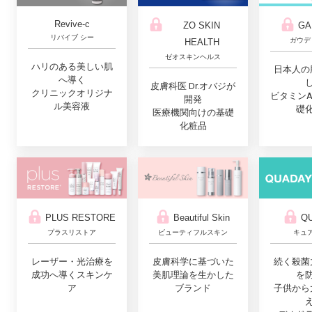
Revive-c
ZO SKIN
GA
リバイブ シー
ガウデ
HEALTH
ゼオスキンヘルス
ハリのある美しい肌
日本人の
へ導く
皮膚科医 Dr.オバジが
クリニックオリジナ
ビタミン
開発
ル美容液
礎
医療機関向けの基礎
化粧品
PLUS RESTORE
Q
Beautiful Skin
プラスリストア
キュ
ビューティフルスキン
レーザー・光治療を
続く殺菌
皮膚科学に基づいた
成功へ導くスキンケ
を
美肌理論を生かした
ア
子供から
ブランド