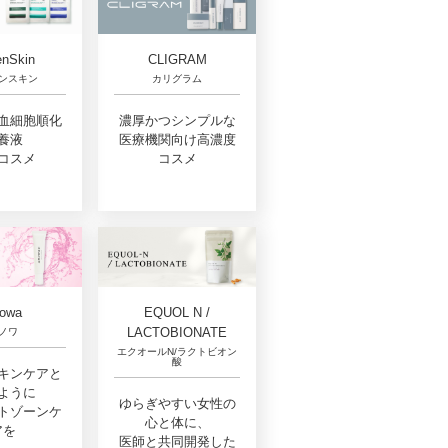
nSkin
CLIGRAM
ンスキン
カリグラム
血細胞順化
濃厚かつシンプルな
養液
医療機関向け高濃度
コスメ
コスメ
EQUOL N /
owa
LACTOBIONATE
ノワ
エクオールN/ラクトビオン
酸
キンケアと
ように
ゆらぎやすい女性の
トゾーンケ
心と体に、
アを
医師と共同開発した