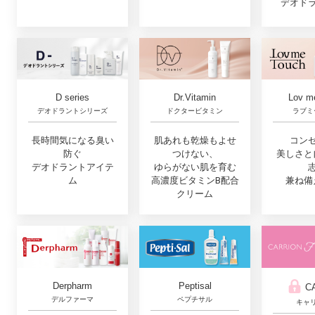
デオド
Lov m
D series
Dr.Vitamin
ラブミ
デオドラントシリーズ
ドクタービタミン
コン
長時間気になる臭い
肌あれも乾燥もよせ
美しさと
防ぐ
つけない、
デオドラントアイテ
ゆらがない肌を育む
兼ね備
ム
高濃度ビタミンB配合
クリーム
Derpharm
Peptisal
C
デルファーマ
ペプチサル
キャ