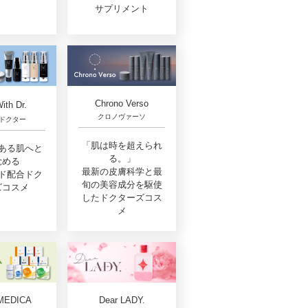
サプリメント
Chrono Verso
ith Dr.
クロノヴァーソ
ドクター
「肌は時を超えられ
ある肌へと
る。」
覚める
最新の皮膚科学と最
ド配合ドク
旬の美容成分を駆使
ズコスメ
したドクターズコス
メ
MEDICA
Dear LADY.