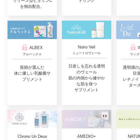
リリース型ビタミンC
ドリンク
を独自配合。
Nutro Veil
ALBEX
W
ニュートロヴェール
アルベックス
ウィズ
日差しを忘れる透明
医師が選んだ
透明感の
のヴェール
体に優しい乳酸菌サ
目
肌の内側から健やか
プリメント
レチノイ
な肌を保つ
ター
サプリメント
Chrono Un Deux
AMEDIO+
NATU