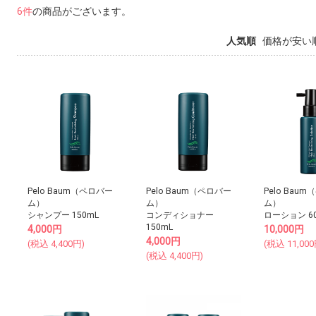
6件
の商品がございます。
人気順
価格が安い
Pelo Baum（ペロバー
Pelo Baum（ペロバー
Pelo Bau
ム）
ム）
ム）
シャンプー 150mL
コンディショナー
ローション 6
150mL
4,000
円
10,000
円
4,000
円
(税込
4,400
円)
(税込
11,000
(税込
4,400
円)