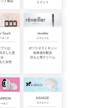
ラント製品
リメント
e Touch
réveiller
ータッチ
レヴェイエ
セプトは
ボツリヌストキシン
自立した意
由来成分配合
志を
目もと用クリーム
えた女性
KAIIAGE
ARRION
カイエイジ
リーオン