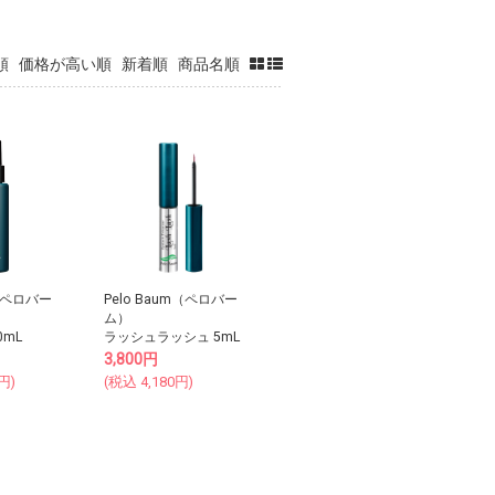
順
価格が高い順
新着順
商品名順
m（ペロバー
Pelo Baum（ペロバー
ム）
0mL
ラッシュラッシュ 5mL
3,800
円
円)
(税込
4,180
円)