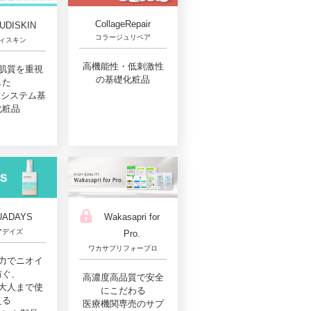
CollageRepair
UDISKIN
コラージュリペア
ィスキン
高機能性・低刺激性
肌質を重視
の基礎化粧品
した
Aシステム基
化粧品
UADAYS
Wakasapri for
アデイズ
Pro.
ワカサプリフォープロ
力でニオイ
防ぐ、
高濃度高品質で安全
大人まで使
にこだわる
える
医療機関専売のサプ