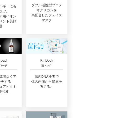
ダブル活性型プロテ
ルギーにも
オグリカンを
慮した
高配合したフェイス
ア用イオン
マスク
メント美顔
器
roach
KinDock
ローチ
菌ドック
隙間なくア
腸内DNA検査で
ーチする
体の内側から健康を
ュアビタミ
考える。
美容液