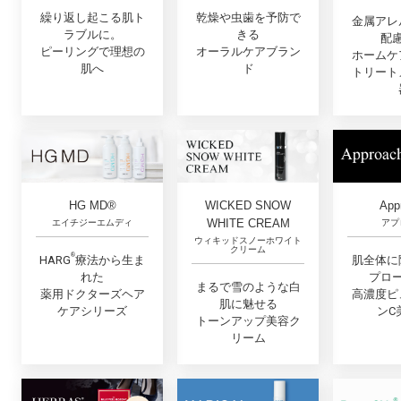
繰り返し起こる肌ト
乾燥や虫歯を予防で
金属アレ
ラブルに。
きる
配
ピーリングで理想の
オーラルケアブラン
ホームケ
肌へ
ド
トリート
App
HG MD®
WICKED SNOW
WHITE CREAM
アプ
エイチジーエムディ
ウィキッドスノーホワイト
クリーム
®︎
肌全体に
HARG
療法から生ま
プロ
れた
まるで雪のような白
高濃度ピ
薬用ドクターズヘア
肌に魅せる
ンC
ケアシリーズ
トーンアップ美容ク
リーム