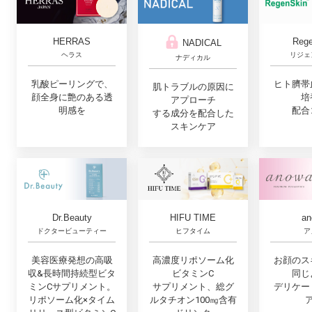
Rege
HERRAS
NADICAL
リジェ
ヘラス
ナディカル
ヒト臍帯
乳酸ピーリングで、
肌トラブルの原因に
培
顔全身に艶のある透
アプローチ
配合
明感を
する成分を配合した
スキンケア
Dr.Beauty
HIFU TIME
an
ドクタービューティー
ヒフタイム
ア
美容医療発想の高吸
高濃度リポソーム化
お顔のス
収&長時間持続型ビタ
ビタミンC
同じ
ミンCサプリメント。
サプリメント、総グ
デリケー
リポソーム化×タイム
ルタチオン100㎎含有