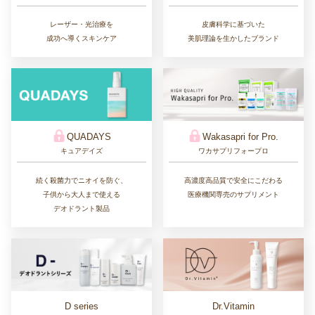
レーザー・光治療を
皮膚科学に基づいた
成功へ導くスキンケア
美肌理論を生かしたブランド
QUADAYS
Wakasapri for Pro.
キュアデイズ
ワカサプリフォープロ
続く殺菌力でニオイを防ぐ、
高濃度高品質で安全にこだわる
子供から大人まで使える
医療機関専売のサプリメント
デオドラント製品
D series
Dr.Vitamin