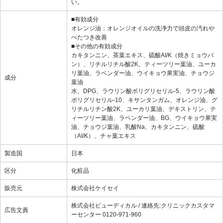
い。
■有効成分
オレンジ油：オレンジオイルの洗浄力で頭皮の汚れや
べたつき改善
■その他の有効成分
カキタンニン、茶葉エキス、硫酸AI/K（焼きミョウバ
ン）、リチルリチル酸2K、ティーツリー葉油、ユーカ
リ葉油、ラベンダー油、ウイキョウ果実油、チョウジ
成分
葉油
水、DPG、ラウリン酸ポリグリセリル-5、ラウリン酸
ポリグリセリル-10、キサンタンガム、オレンジ油、グ
リチルリチン酸2K、ユーカリ葉油、デキストリン、テ
ィーツリー葉油、ラベンダー油、BG、ウイキョウ果実
油、チョウジ葉油、乳酸Na、カキタンニン、硫酸
（AI/K）、チャ葉エキス
製造国
日本
区分
化粧品
販売元
株式会社ケイセイ
株式会社ビューディカル / 連絡先:クリニックカスタマ
広告文責
ーセンター 0120-971-960