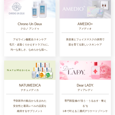
Chrono Un Deux
AMEDIO+
クロノ アンドゥ
アメディオ
アゼライン酸配合スキンケア
美容液とフェイスマスクの併用で
毛穴・皮脂くりかえすトラブルに。
肌を育てる新しいスキンケア
均一な美しさ、なめらかな肌へ。
NATUMEDICA
Dear LADY.
ナチュメディカ
ディアレディ
予防医学の観点から生まれた
専門医監修の“洗う・うるおす・整え
安全性と最高レベルの品質を
る”を
維持するサプリメント
1本で叶える二層式デリケートゾーンケ