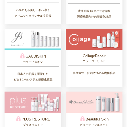
ハリのある美しい肌へ導く
皮膚科医 Dr.オバジが開発
クリニックオリジナル美容液
医療機関向けの基礎化粧品
CollageRepair
GAUDISKIN
コラージュリペア
ガウディスキン
高機能性・低刺激性の基礎化粧品
日本人の肌質を重視した
ビタミンAシステム基礎化粧品
PLUS RESTORE
Beautiful Skin
プラスリストア
ビューティフルスキン