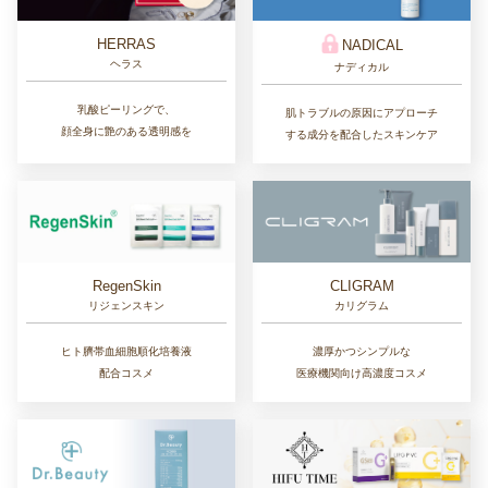
HERRAS
NADICAL
ヘラス
ナディカル
乳酸ピーリングで、
肌トラブルの原因にアプローチ
顔全身に艶のある透明感を
する成分を配合したスキンケア
RegenSkin
CLIGRAM
リジェンスキン
カリグラム
ヒト臍帯血細胞順化培養液
濃厚かつシンプルな
配合コスメ
医療機関向け高濃度コスメ