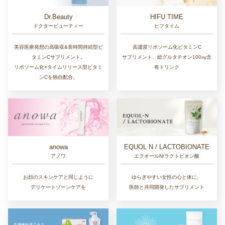
Dr.Beauty
HIFU TIME
ドクタービューティー
ヒフタイム
美容医療発想の高吸収&長時間持続型ビ
高濃度リポソーム化ビタミンC
タミンCサプリメント。
サプリメント、総グルタチオン100㎎含
リポソーム化×タイムリリース型ビタミ
有ドリンク
ンCを独自配合。
EQUOL N / LACTOBIONATE
anowa
エクオールN/ラクトビオン酸
アノワ
ゆらぎやすい女性の心と体に、
お顔のスキンケアと同じように
医師と共同開発したサプリメント
デリケートゾーンケアを