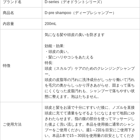
ブランド名
D-series（デオドラントシリーズ）
商品名
D-pre shampoo（ディープレシャンプー）
内容量
200mL
気になる髪や頭皮の臭いを防ぎます
効能・効果:
・頭皮の臭い。
・髪にハリやコシをあたえる
特長:
特徴
頭皮（スカルプ）ケアのためのクレンジングシャンプ
ー。
頭皮の皮脂等の汚れに洗浄成分がしっかり働いて汚れ
を毛穴の奥からしっかり浮きあがらせ、固まって落ち
にくくなった皮脂汚れも、シャンプーで落ちやすい状
態に整えます。泡はたちません。
頭皮と髪をお湯で十分にすすいだ後に、ノズルを直接
頭皮に充てて適量をなぞるようになじませて地肌にゆ
きわたらせます。指の腹の部分を使ってマッサージし
ご使用方法
た後よく洗い流します。本品を使用後に通常のシャン
プーをご使用ください。週1～2回を目安にご使用下さ
い。本品1本で15～30回を使用量の目安としてくださ