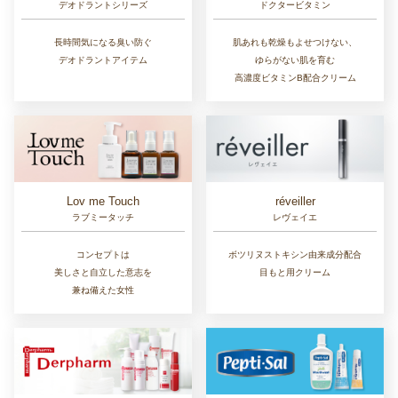
デオドラントシリーズ
ドクタービタミン
長時間気になる臭い防ぐ
肌あれも乾燥もよせつけない、
デオドラントアイテム
ゆらがない肌を育む
高濃度ビタミンB配合クリーム
Lov me Touch
réveiller
ラブミータッチ
レヴェイエ
コンセプトは
ボツリヌストキシン由来成分配合
美しさと自立した意志を
目もと用クリーム
兼ね備えた女性