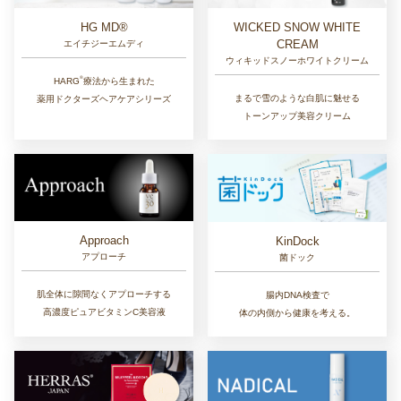
HG MD®
WICKED SNOW WHITE
CREAM
エイチジーエムディ
ウィキッドスノーホワイトクリーム
®︎
HARG
療法から生まれた
まるで雪のような白肌に魅せる
薬用ドクターズヘアケアシリーズ
トーンアップ美容クリーム
Approach
KinDock
アプローチ
菌ドック
肌全体に隙間なくアプローチする
腸内DNA検査で
高濃度ピュアビタミンC美容液
体の内側から健康を考える。