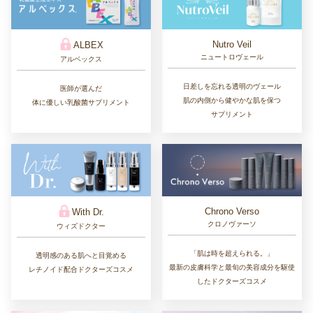
Nutro Veil
ALBEX
ニュートロヴェール
アルベックス
日差しを忘れる透明のヴェール
医師が選んだ
肌の内側から健やかな肌を保つ
体に優しい乳酸菌サプリメント
サプリメント
Chrono Verso
With Dr.
クロノヴァーソ
ウィズドクター
「肌は時を超えられる。」
透明感のある肌へと目覚める
最新の皮膚科学と最旬の美容成分を駆使
レチノイド配合ドクターズコスメ
したドクターズコスメ