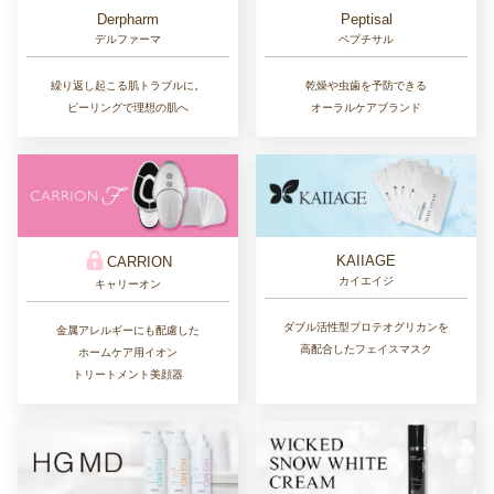
Derpharm
Peptisal
デルファーマ
ペプチサル
繰り返し起こる肌トラブルに。
乾燥や虫歯を予防できる
ピーリングで理想の肌へ
オーラルケアブランド
KAIIAGE
CARRION
カイエイジ
キャリーオン
ダブル活性型プロテオグリカンを
金属アレルギーにも配慮した
高配合したフェイスマスク
ホームケア用イオン
トリートメント美顔器