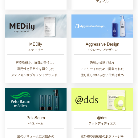
アオイル
MEDily
Aggressive Design
メディリー
アグレッシブデザイン
医療発想を、毎日の習慣に。
過酷な状況で戦う
専門性と日常性を両立した
アスリートのために開発された
メディカルサプリメントブランド。
塗り直しのいらない日焼け止め
PeloBaum
@dds
ペロバーム
アットディディエス
髪のボリュームにお悩みの
紫外線や施術後の肌ダメージを