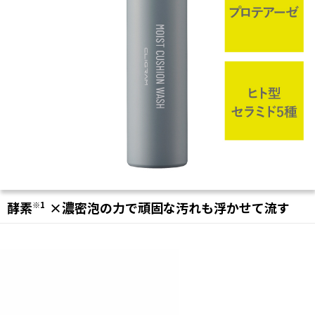
酵素
×濃密泡の力で頑固な汚れも浮かせて流す
※1