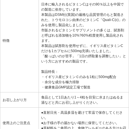
日本に輸入されるビタミンCはその90％以上を中国で
の製造に依存しています。
本製品はDSM社(英国)の厳格な品質管理のもと製造さ
れた、トウモロコシ由来のビタミンC「Quali-C(c)」の
みを使用し製品化しました。
市販されるビタミンＣサプリメントの多くは、賦形剤
と呼ばれる添加物を10%?60%程度使用し製品化され
特徴
ます。
本製品は賦形剤を使用せずに、イギリス産ビタミンC
だけを1カプセルに500mg充填いたしました。
「酸っぱいのが苦手」「1日の摂取量を調整したい」と
いう方におすすめの製品です。
製品特長：
・イギリス産ビタミンＣのみを1粒に500mg配合
・余分な成分を極力排除
・健康食品GMP認定工場で製造
食品として1日あたり1～4粒を目安に水またはぬるま
お召し上がり方
湯などと共にお召し上がりください。
●直射日光・高温多湿を避けて常温で保存してくださ
い。
使用上のご注意点
●お子様の手の届かない場所に保管してください。
●原材料をご参照の上、食物アレルギーのある方はお召