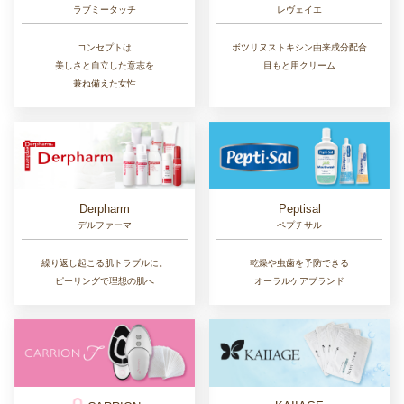
ラブミータッチ
レヴェイエ
コンセプトは
ボツリヌストキシン由来成分配合
美しさと自立した意志を
目もと用クリーム
兼ね備えた女性
Derpharm
Peptisal
デルファーマ
ペプチサル
繰り返し起こる肌トラブルに。
乾燥や虫歯を予防できる
ピーリングで理想の肌へ
オーラルケアブランド