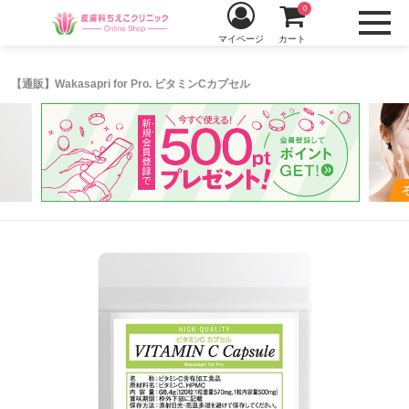
0
マイページ
カート
【通販】Wakasapri for Pro. ビタミンCカプセル