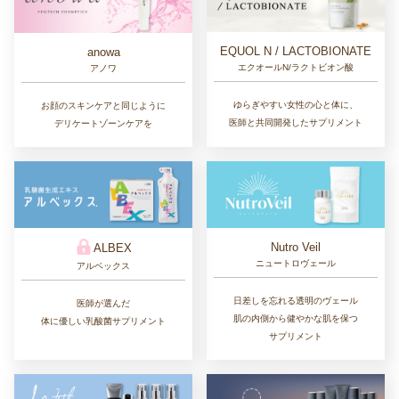
EQUOL N / LACTOBIONATE
anowa
エクオールN/ラクトビオン酸
アノワ
ゆらぎやすい女性の心と体に、
お顔のスキンケアと同じように
医師と共同開発したサプリメント
デリケートゾーンケアを
Nutro Veil
ALBEX
ニュートロヴェール
アルベックス
日差しを忘れる透明のヴェール
医師が選んだ
肌の内側から健やかな肌を保つ
体に優しい乳酸菌サプリメント
サプリメント