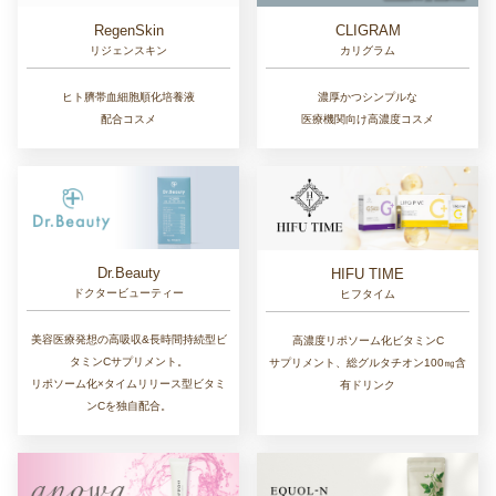
RegenSkin
CLIGRAM
リジェンスキン
カリグラム
ヒト臍帯血細胞順化培養液
濃厚かつシンプルな
配合コスメ
医療機関向け高濃度コスメ
Dr.Beauty
HIFU TIME
ドクタービューティー
ヒフタイム
美容医療発想の高吸収&長時間持続型ビ
高濃度リポソーム化ビタミンC
タミンCサプリメント。
サプリメント、総グルタチオン100㎎含
リポソーム化×タイムリリース型ビタミ
有ドリンク
ンCを独自配合。