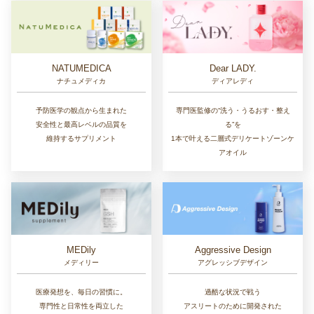
NATUMEDICA
Dear LADY.
ナチュメディカ
ディアレディ
予防医学の観点から生まれた
専門医監修の“洗う・うるおす・整え
安全性と最高レベルの品質を
る”を
維持するサプリメント
1本で叶える二層式デリケートゾーンケ
アオイル
MEDily
Aggressive Design
メディリー
アグレッシブデザイン
医療発想を、毎日の習慣に。
過酷な状況で戦う
専門性と日常性を両立した
アスリートのために開発された