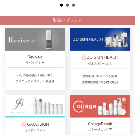
取扱いブランド
Revive-c
ZO SKIN HEALTH
リバイブ シー
ゼオスキンヘルス
ハリのある美しい肌へ導く
皮膚科医 Dr.オバジが開発
クリニックオリジナル美容液
医療機関向けの基礎化粧品
CollageRepair
GAUDISKIN
コラージュリペア
ガウディスキン