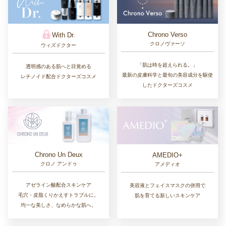
Chrono Verso
With Dr.
クロノヴァーソ
ウィズドクター
「肌は時を超えられる。」
透明感のある肌へと目覚める
最新の皮膚科学と最旬の美容成分を駆使
レチノイド配合ドクターズコスメ
したドクターズコスメ
Chrono Un Deux
AMEDIO+
クロノ アンドゥ
アメディオ
アゼライン酸配合スキンケア
美容液とフェイスマスクの併用で
毛穴・皮脂くりかえすトラブルに。
肌を育てる新しいスキンケア
均一な美しさ、なめらかな肌へ。