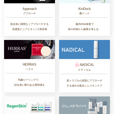
Approach
KinDock
アプローチ
菌ドック
肌全体に隙間なくアプローチする
腸内DNA検査で
高濃度ピュアビタミンC美容液
体の内側から健康を考える。
HERRAS
NADICAL
ヘラス
ナディカル
乳酸ピーリングで、
肌トラブルの原因にアプローチ
顔全身に艶のある透明感を
する成分を配合したスキンケア