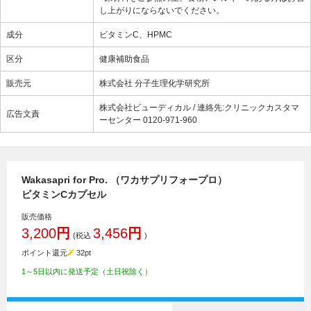
し上がりにならないでください。
成分
ビタミンC、HPMC
区分
健康補助食品
販売元
株式会社 分子生理化学研究所
株式会社ビューディカル / 連絡先:クリニックカスタマ
広告文責
ーセンター 0120-971-960
Wakasapri for Pro. （ワカサプリフォープロ）
ビタミンCカプセル
販売価格
3,200
円
3,456
円
(税込
)
ポイント還元
32
pt
1～5日以内に発送予定（土日祝除く）