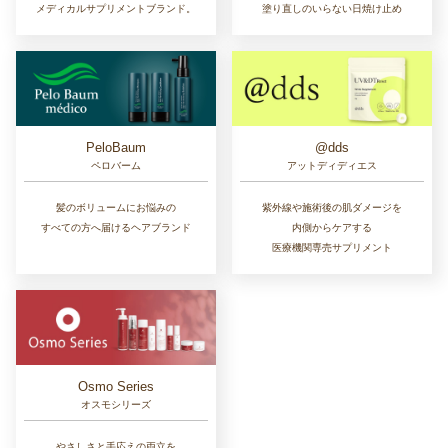
メディカルサプリメントブランド。
塗り直しのいらない日焼け止め
PeloBaum
@dds
ペロバーム
アットディディエス
髪のボリュームにお悩みの
紫外線や施術後の肌ダメージを
すべての方へ届けるヘアブランド
内側からケアする
医療機関専売サプリメント
Osmo Series
オスモシリーズ
やさしさと手応えの両立を