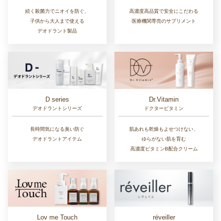
続く殺菌力でニオイを防ぐ、
高濃度高品質で安全にこだわる
子供から大人まで使える
医療機関専売のサプリメント
デオドラント製品
D series
Dr.Vitamin
デオドラントシリーズ
ドクタービタミン
長時間気になる臭い防ぐ
肌あれも乾燥もよせつけない、
デオドラントアイテム
ゆらがない肌を育む
高濃度ビタミンB配合クリーム
Lov me Touch
réveiller