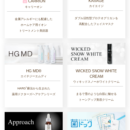
KAIIAGE
CARRION
カイエイジ
キャリーオン
ダブル活性型プロテオグリカンを
金属アレルギーにも配慮した
高配合したフェイスマスク
ホームケア用イオン
トリートメント美顔器
HG MD®
WICKED SNOW WHITE
CREAM
エイチジーエムディ
ウィキッドスノーホワイトクリーム
®︎
HARG
療法から生まれた
まるで雪のような白肌に魅せる
薬用ドクターズヘアケアシリーズ
トーンアップ美容クリーム