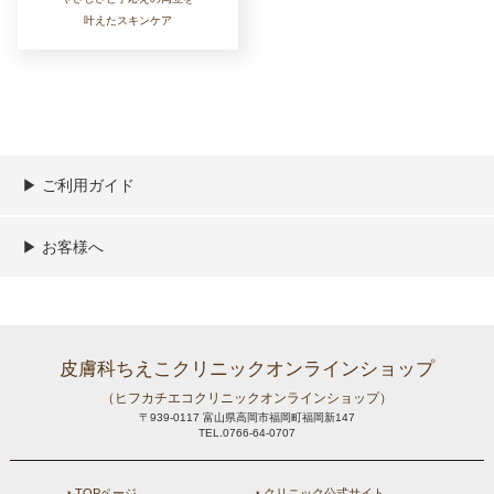
叶えたスキンケア
▶︎ ご利用ガイド
ご利用ガイド
決済／配送／送料について
取り扱い商品一覧
顧客情報の取扱について
特定商取引法の表記
▶︎ お客様へ
新規会員登録
MYページ
買い物カゴ
よくあるご質問
メールが届かないお客様へ
お問い合わせ
皮膚科ちえこクリニックオンラインショップ
（ヒフカチエコクリニックオンラインショップ）
〒939-0117 富山県高岡市福岡町福岡新147
TEL.0766-64-0707
‣ TOPページ
‣ クリニック公式サイト