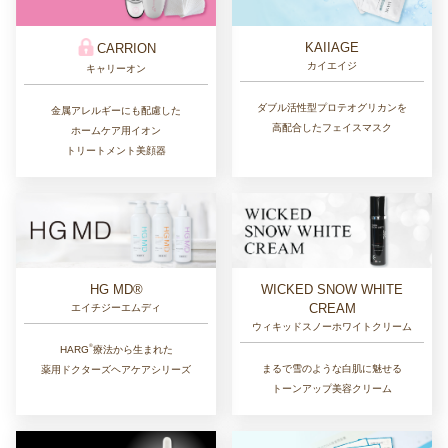
KAIIAGE
CARRION
カイエイジ
キャリーオン
ダブル活性型プロテオグリカンを
金属アレルギーにも配慮した
高配合したフェイスマスク
ホームケア用イオン
トリートメント美顔器
HG MD®
WICKED SNOW WHITE
CREAM
エイチジーエムディ
ウィキッドスノーホワイトクリーム
®︎
HARG
療法から生まれた
まるで雪のような白肌に魅せる
薬用ドクターズヘアケアシリーズ
トーンアップ美容クリーム