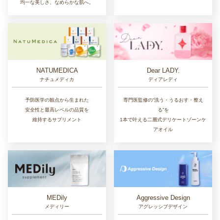
均一な美しさ、なめらかな肌へ。
NATUMEDICA
Dear LADY.
ナチュメディカ
ディアレディ
予防医学の観点から生まれた
専門医監修の“洗う・うるおす・整え
安全性と最高レベルの品質を
る”を
維持するサプリメント
1本で叶える二層式デリケートゾーンケ
アオイル
MEDily
Aggressive Design
メディリー
アグレッシブデザイン