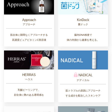
Approach
KinDock
アプローチ
菌ドック
肌全体に隙間なくアプローチする
腸内DNA検査で
高濃度ピュアビタミンC美容液
体の内側から健康を考える。
HERRAS
NADICAL
ヘラス
ナディカル
乳酸ピーリングで、
肌トラブルの原因にアプローチ
顔全身に艶のある透明感を
する成分を配合したスキンケア