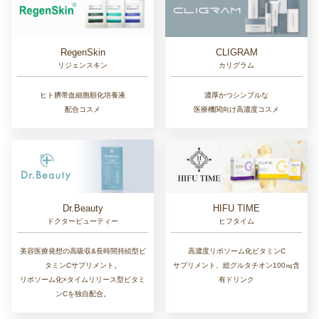
RegenSkin
CLIGRAM
リジェンスキン
カリグラム
ヒト臍帯血細胞順化培養液
濃厚かつシンプルな
配合コスメ
医療機関向け高濃度コスメ
Dr.Beauty
HIFU TIME
ドクタービューティー
ヒフタイム
美容医療発想の高吸収&長時間持続型ビ
高濃度リポソーム化ビタミンC
タミンCサプリメント。
サプリメント、総グルタチオン100㎎含
リポソーム化×タイムリリース型ビタミ
有ドリンク
ンCを独自配合。