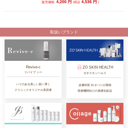
4,200
円
4,536
円
販売価格:
(税込
)
取扱いブランド
Revive-c
ZO SKIN HEALTH
リバイブ シー
ゼオスキンヘルス
ハリのある美しい肌へ導く
皮膚科医 Dr.オバジが開発
クリニックオリジナル美容液
医療機関向けの基礎化粧品