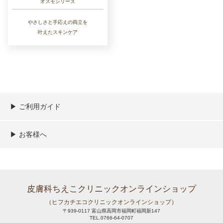
オスモシリーズ
やさしさと手応えの両立を
叶えたスキンケア
▶︎ ご利用ガイド
ご利用ガイド
決済／配送／送料について
取り扱い商品一覧
顧客情報の取扱について
特定商取引法の表記
▶︎ お客様へ
新規会員登録
MYページ
買い物カゴ
よくあるご質問
メールが届かないお客様へ
お問い合わせ
皮膚科ちえこクリニックオンラインショップ
（ヒフカチエコクリニックオンラインショップ）
〒939-0117 富山県高岡市福岡町福岡新147
TEL.0766-64-0707