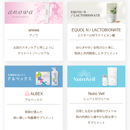
EQUOL N / LACTOBIONATE
anowa
エクオールN/ラクトビオン酸
アノワ
ゆらぎやすい女性の心と体に、
お顔のスキンケアと同じように
医師と共同開発したサプリメント
デリケートゾーンケアを
Nutro Veil
ALBEX
ニュートロヴェール
アルベックス
日差しを忘れる透明のヴェール
医師が選んだ
肌の内側から健やかな肌を保つ
体に優しい乳酸菌サプリメント
サプリメント