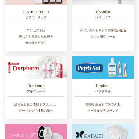
Lov me Touch
réveiller
ラブミータッチ
レヴェイエ
コンセプトは
ボツリヌストキシン由来成分配合
美しさと自立した意志を
目もと用クリーム
兼ね備えた女性
Derpharm
Peptisal
デルファーマ
ペプチサル
繰り返し起こる肌トラブルに。
乾燥や虫歯を予防できる
ピーリングで理想の肌へ
オーラルケアブランド