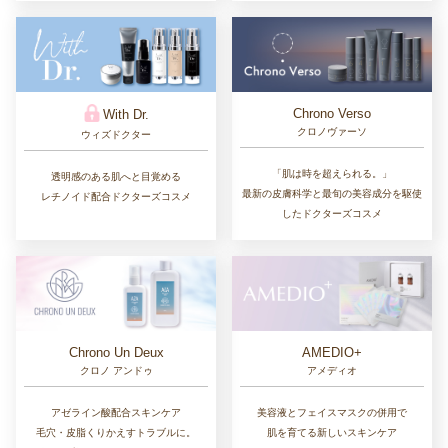
Chrono Verso
With Dr.
クロノヴァーソ
ウィズドクター
「肌は時を超えられる。」
透明感のある肌へと目覚める
最新の皮膚科学と最旬の美容成分を駆使
レチノイド配合ドクターズコスメ
したドクターズコスメ
Chrono Un Deux
AMEDIO+
クロノ アンドゥ
アメディオ
アゼライン酸配合スキンケア
美容液とフェイスマスクの併用で
毛穴・皮脂くりかえすトラブルに。
肌を育てる新しいスキンケア