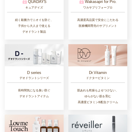
QUADAYS
Wakasapri for Pro.
キュアデイズ
ワカサプリフォープロ
続く殺菌力でニオイを防ぐ、
高濃度高品質で安全にこだわる
子供から大人まで使える
医療機関専売のサプリメント
デオドラント製品
D series
Dr.Vitamin
デオドラントシリーズ
ドクタービタミン
長時間気になる臭い防ぐ
肌あれも乾燥もよせつけない、
デオドラントアイテム
ゆらがない肌を育む
高濃度ビタミンB配合クリーム