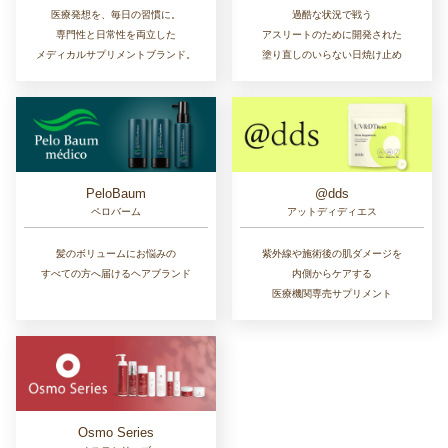
医療発想を、毎日の習慣に。
過酷な状況で戦う
専門性と日常性を両立した
アスリートのために開発された
メディカルサプリメントブランド。
塗り直しのいらない日焼け止め
PeloBaum
@dds
ペロバーム
アットディディエス
髪のボリュームにお悩みの
紫外線や施術後の肌ダメージを
すべての方へ届けるヘアブランド
内側からケアする
医療機関専売サプリメント
Osmo Series