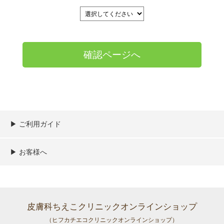
▶︎ ご利用ガイド
ご利用ガイド
決済／配送／送料について
取り扱い商品一覧
顧客情報の取扱について
特定商取引法の表記
▶︎ お客様へ
新規会員登録
MYページ
買い物カゴ
よくあるご質問
メールが届かないお客様へ
お問い合わせ
皮膚科ちえこクリニックオンラインショップ
（ヒフカチエコクリニックオンラインショップ）