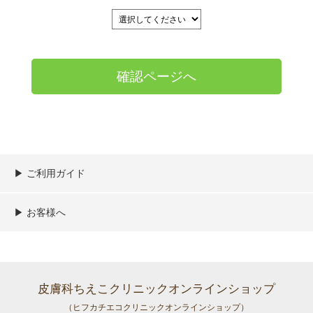
▶︎ ご利用ガイド
ご利用ガイド
決済／配送／送料について
取り扱い商品一覧
顧客情報の取扱について
特定商取引法の表記
▶︎ お客様へ
新規会員登録
MYページ
買い物カゴ
よくあるご質問
メールが届かないお客様へ
お問い合わせ
皮膚科ちえこクリニックオンラインショップ
（ヒフカチエコクリニックオンラインショップ）