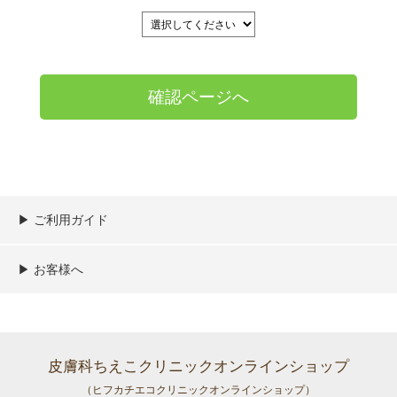
▶︎ ご利用ガイド
ご利用ガイド
決済／配送／送料について
取り扱い商品一覧
顧客情報の取扱について
特定商取引法の表記
▶︎ お客様へ
新規会員登録
MYページ
買い物カゴ
よくあるご質問
メールが届かないお客様へ
お問い合わせ
皮膚科ちえこクリニックオンラインショップ
（ヒフカチエコクリニックオンラインショップ）