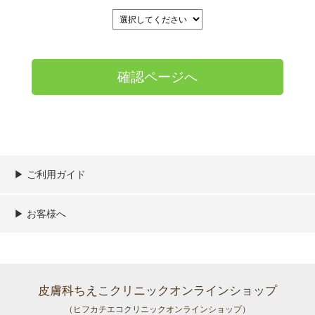
▶︎ ご利用ガイド
ご利用ガイド
決済／配送／送料について
取り扱い商品一覧
顧客情報の取扱について
特定商取引法の表記
▶︎ お客様へ
新規会員登録
MYページ
買い物カゴ
よくあるご質問
メールが届かないお客様へ
お問い合わせ
皮膚科ちえこクリニックオンラインショップ
（ヒフカチエコクリニックオンラインショップ）