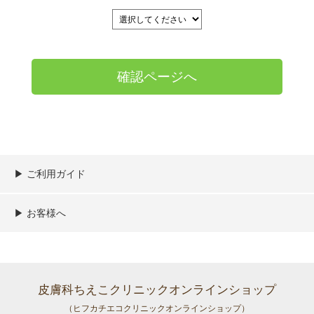
▶︎ ご利用ガイド
ご利用ガイド
決済／配送／送料について
取り扱い商品一覧
顧客情報の取扱について
特定商取引法の表記
▶︎ お客様へ
新規会員登録
MYページ
買い物カゴ
よくあるご質問
メールが届かないお客様へ
お問い合わせ
皮膚科ちえこクリニックオンラインショップ
（ヒフカチエコクリニックオンラインショップ）