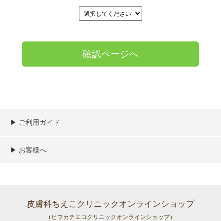
▶︎ ご利用ガイド
ご利用ガイド
決済／配送／送料について
取り扱い商品一覧
顧客情報の取扱について
特定商取引法の表記
▶︎ お客様へ
新規会員登録
MYページ
買い物カゴ
よくあるご質問
メールが届かないお客様へ
お問い合わせ
皮膚科ちえこクリニックオンラインショップ
（ヒフカチエコクリニックオンラインショップ）