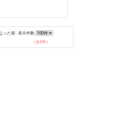
なった順
表示件数
（全0件）