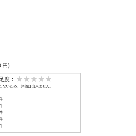
0 円)
足度：
たないため、評価は出来ません。
件
件
件
件
件