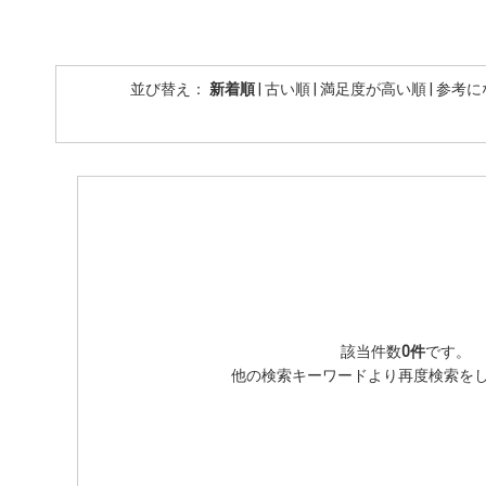
並び替え：
新着順
|
古い順
|
満足度が高い順
|
参考に
該当件数
0件
です。
他の検索キーワードより再度検索を