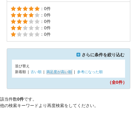
：0件
：0件
：0件
：0件
：0件
さらに条件を絞り込む
並び替え
新着順
|
古い順
|
満足度が高い順
|
参考になった順
（全0
件）
該当件数
0件
です。
他の検索キーワードより再度検索をしてください。