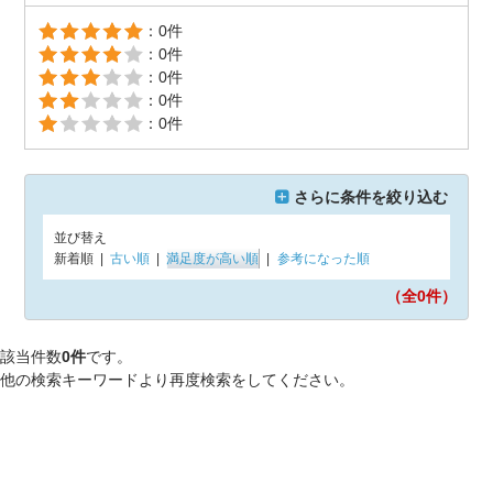
：0件
：0件
：0件
：0件
：0件
さらに条件を絞り込む
並び替え
新着順
|
古い順
|
満足度が高い順
|
参考になった順
（全0
件）
該当件数
0件
です。
他の検索キーワードより再度検索をしてください。