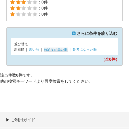
：0件
：0件
：0件
さらに条件を絞り込む
並び替え
新着順
|
古い順
|
満足度が高い順
|
参考になった順
（全0
件）
該当件数
0件
です。
他の検索キーワードより再度検索をしてください。
▶︎ ご利用ガイド