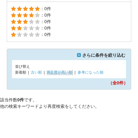
：0件
：0件
：0件
：0件
：0件
さらに条件を絞り込む
並び替え
新着順
|
古い順
|
満足度が高い順
|
参考になった順
（全0
件）
該当件数
0件
です。
他の検索キーワードより再度検索をしてください。