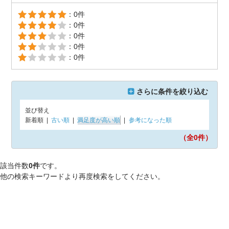
：0件
：0件
：0件
：0件
：0件
さらに条件を絞り込む
並び替え
新着順
|
古い順
|
満足度が高い順
|
参考になった順
（全0
件）
該当件数
0件
です。
他の検索キーワードより再度検索をしてください。